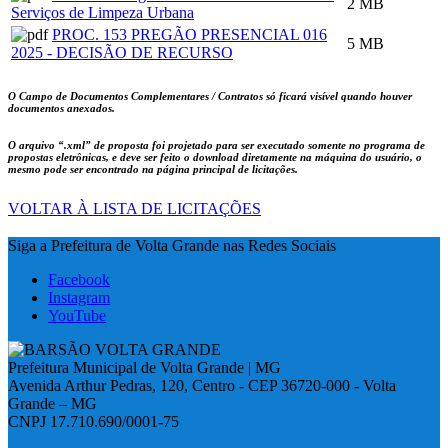
2 MB
Serviços de Limpeza Urbana
PROC. 153 PREGÃO PRESENCIAL 016
5 MB
2025 - DECISÃO DE RECURSO
O Campo de Documentos Complementares / Contratos só ficará visível quando houver
documentos anexados.
O arquivo
“.xml”
de proposta foi projetado para ser executado somente no programa de
propostas eletrônicas, e deve ser feito o download diretamente na máquina do usuário, o
mesmo pode ser encontrado na página principal de licitações.
VOLTAR À LISTA DE LICITAÇÕES
Siga a Prefeitura de Volta Grande nas Redes Sociais
Facebook
Instagram
YouTube
Prefeitura Municipal de Volta Grande | MG
Avenida Arthur Pedras, 120, Centro - CEP 36720-000 - Volta
Grande – MG
CNPJ 17.710.690/0001-75