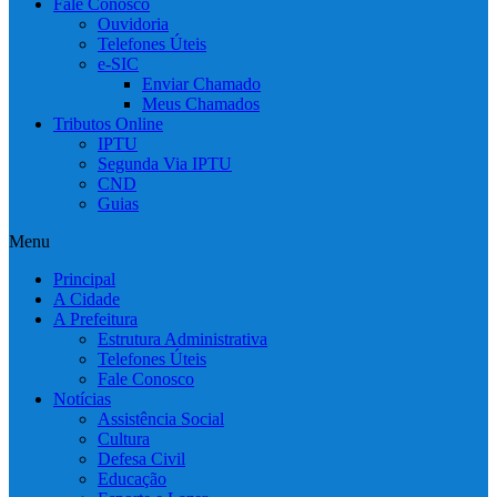
Fale Conosco
Ouvidoria
Telefones Úteis
e-SIC
Enviar Chamado
Meus Chamados
Tributos Online
IPTU
Segunda Via IPTU
CND
Guias
Menu
Principal
A Cidade
A Prefeitura
Estrutura Administrativa
Telefones Úteis
Fale Conosco
Notícias
Assistência Social
Cultura
Defesa Civil
Educação