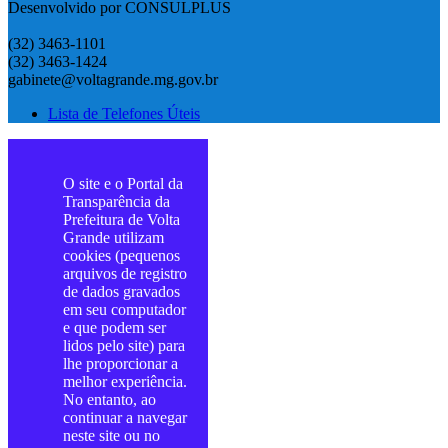
Desenvolvido por CONSULPLUS
(32) 3463-1101
(32) 3463-1424
gabinete@voltagrande.mg.gov.br
Lista de Telefones Úteis
O site e o Portal da
Transparência da
Prefeitura de Volta
Grande utilizam
cookies (pequenos
arquivos de registro
de dados gravados
em seu computador
e que podem ser
lidos pelo site) para
lhe proporcionar a
melhor experiência.
No entanto, ao
continuar a navegar
neste site ou no