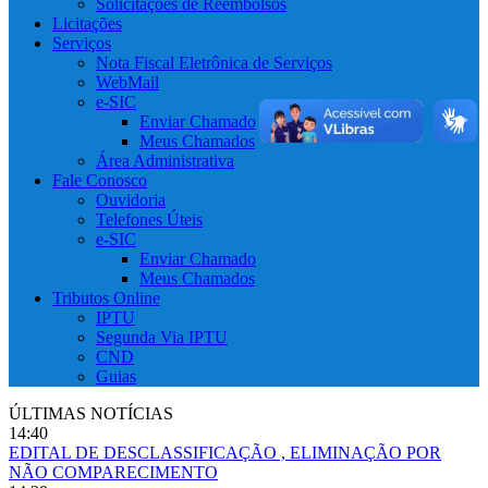
Solicitações de Reembolsos
Licitações
Serviços
Nota Fiscal Eletrônica de Serviços
WebMail
e-SIC
Enviar Chamado
Meus Chamados
Área Administrativa
Fale Conosco
Ouvidoria
Telefones Úteis
e-SIC
Enviar Chamado
Meus Chamados
Tributos Online
IPTU
Segunda Via IPTU
CND
Guias
ÚLTIMAS NOTÍCIAS
14:40
EDITAL DE DESCLASSIFICAÇÃO , ELIMINAÇÃO POR
NÃO COMPARECIMENTO