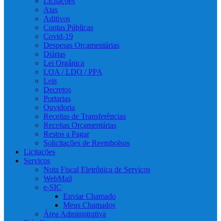
Licitações
Atas
Aditivos
Contas Públicas
Covid-19
Despesas Orçamentárias
Diárias
Lei Orgânica
LOA / LDO / PPA
Leis
Decretos
Portarias
Ouvidoria
Receitas de Transferências
Receitas Orçamentárias
Restos a Pagar
Solicitações de Reembolsos
Licitações
Serviços
Nota Fiscal Eletrônica de Serviços
WebMail
e-SIC
Enviar Chamado
Meus Chamados
Área Administrativa