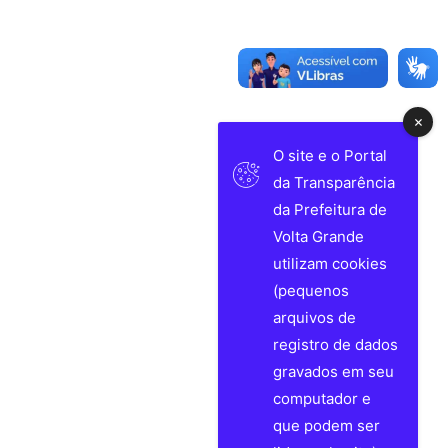
O site e o Portal
da Transparência
da Prefeitura de
Volta Grande
utilizam cookies
(pequenos
arquivos de
registro de dados
gravados em seu
computador e
que podem ser