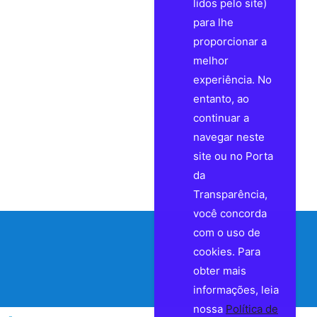
lidos pelo site)
para lhe
proporcionar a
melhor
experiência. No
entanto, ao
continuar a
navegar neste
site ou no Porta
da
Transparência,
você concorda
com o uso de
cookies. Para
obter mais
informações, leia
nossa
Política de