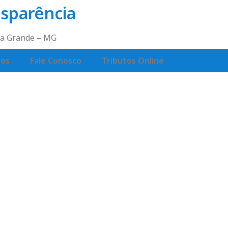
nsparência
lta Grande – MG
ços
Fale Conosco
Tributos Online