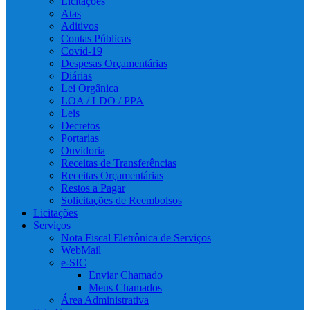
Licitações
Atas
Aditivos
Contas Públicas
Covid-19
Despesas Orçamentárias
Diárias
Lei Orgânica
LOA / LDO / PPA
Leis
Decretos
Portarias
Ouvidoria
Receitas de Transferências
Receitas Orçamentárias
Restos a Pagar
Solicitações de Reembolsos
Licitações
Serviços
Nota Fiscal Eletrônica de Serviços
WebMail
e-SIC
Enviar Chamado
Meus Chamados
Área Administrativa