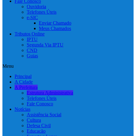
Fale Conosco
Ouvidoria
Telefones Úteis
e-SIC
Enviar Chamado
Meus Chamados
Tributos Online
IPTU
Segunda Via IPTU
CND
Guias
Menu
Principal
A Cidade
A Prefeitura
Estrutura Administrativa
Telefones Úteis
Fale Conosco
Notícias
Assistência Social
Cultura
Defesa Civil
Educação