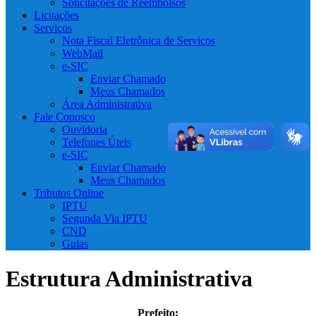
Solicitações de Reembolsos
Licitações
Serviços
Nota Fiscal Eletrônica de Serviços
WebMail
e-SIC
Enviar Chamado
Meus Chamados
Área Administrativa
Fale Conosco
Ouvidoria
Telefones Úteis
e-SIC
Enviar Chamado
Meus Chamados
Tributos Online
IPTU
Segunda Via IPTU
CND
Guias
Estrutura Administrativa
Prefeito: