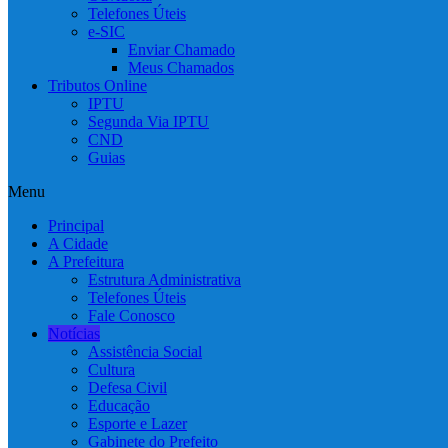
Telefones Úteis
e-SIC
Enviar Chamado
Meus Chamados
Tributos Online
IPTU
Segunda Via IPTU
CND
Guias
Menu
Principal
A Cidade
A Prefeitura
Estrutura Administrativa
Telefones Úteis
Fale Conosco
Notícias
Assistência Social
Cultura
Defesa Civil
Educação
Esporte e Lazer
Gabinete do Prefeito