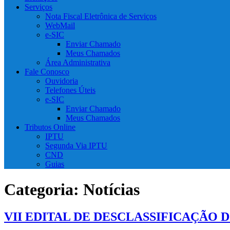
Serviços
Nota Fiscal Eletrônica de Serviços
WebMail
e-SIC
Enviar Chamado
Meus Chamados
Área Administrativa
Fale Conosco
Ouvidoria
Telefones Úteis
e-SIC
Enviar Chamado
Meus Chamados
Tributos Online
IPTU
Segunda Via IPTU
CND
Guias
Categoria:
Notícias
VII EDITAL DE DESCLASSIFICAÇÃO