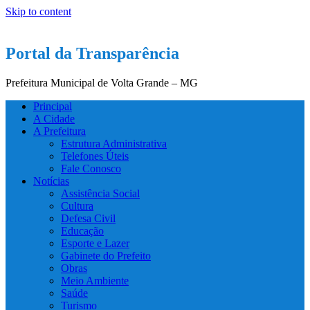
Skip to content
Portal da Transparência
Prefeitura Municipal de Volta Grande – MG
Principal
A Cidade
A Prefeitura
Estrutura Administrativa
Telefones Úteis
Fale Conosco
Notícias
Assistência Social
Cultura
Defesa Civil
Educação
Esporte e Lazer
Gabinete do Prefeito
Obras
Meio Ambiente
Saúde
Turismo