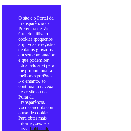
O site e o Portal da
Transparência da
Prefeitura de Volta
Grande utilizam
cookies (pequenos
arquivos de registro
de dados gravados
em seu computador
e que podem ser
lidos pelo site) para
lhe proporcionar a
melhor experiência.
No entanto, ao
continuar a navegar
neste site ou no
Porta da
Transparência,
você concorda com
o uso de cookies.
Para obter mais
informações, leia
nossa
Política de