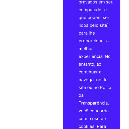
gravados em seu
computador e
que podem ser
lidos pelo site)
para lhe
proporcionar a
melhor
experiência. No
entanto, ao
continuar a
navegar neste
site ou no Porta
da
Transparência,
você concorda
com o uso de
cookies. Para