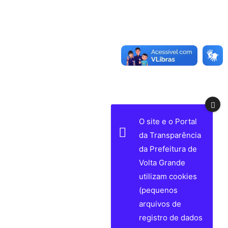
O site e o Portal
da Transparência
da Prefeitura de
Volta Grande
utilizam cookies
(pequenos
arquivos de
registro de dados