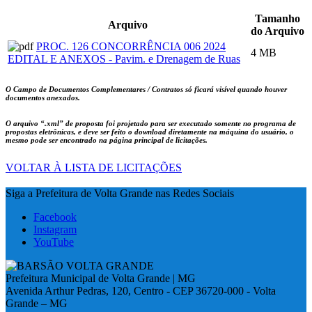
Tamanho
Arquivo
do Arquivo
PROC. 126 CONCORRÊNCIA 006 2024
4 MB
EDITAL E ANEXOS - Pavim. e Drenagem de Ruas
O Campo de Documentos Complementares / Contratos só ficará visível quando houver
documentos anexados.
O arquivo
“.xml”
de proposta foi projetado para ser executado somente no programa de
propostas eletrônicas, e deve ser feito o download diretamente na máquina do usuário, o
mesmo pode ser encontrado na página principal de licitações.
VOLTAR À LISTA DE LICITAÇÕES
Siga a Prefeitura de Volta Grande nas Redes Sociais
Facebook
Instagram
YouTube
Prefeitura Municipal de Volta Grande | MG
Avenida Arthur Pedras, 120, Centro - CEP 36720-000 - Volta
Grande – MG