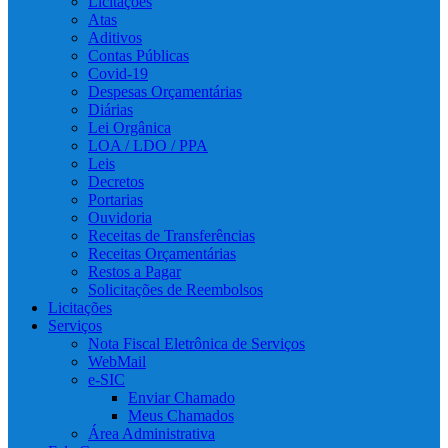
Licitações
Atas
Aditivos
Contas Públicas
Covid-19
Despesas Orçamentárias
Diárias
Lei Orgânica
LOA / LDO / PPA
Leis
Decretos
Portarias
Ouvidoria
Receitas de Transferências
Receitas Orçamentárias
Restos a Pagar
Solicitações de Reembolsos
Licitações
Serviços
Nota Fiscal Eletrônica de Serviços
WebMail
e-SIC
Enviar Chamado
Meus Chamados
Área Administrativa