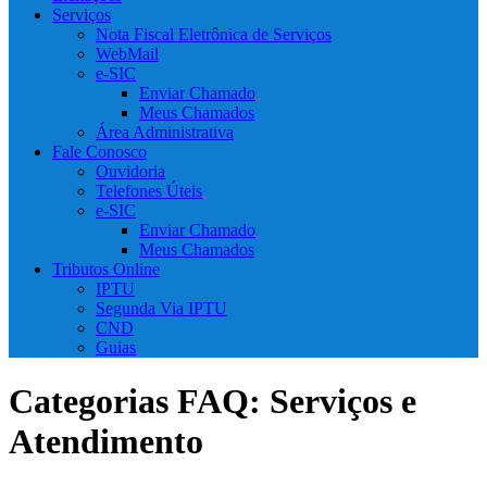
Serviços
Nota Fiscal Eletrônica de Serviços
WebMail
e-SIC
Enviar Chamado
Meus Chamados
Área Administrativa
Fale Conosco
Ouvidoria
Telefones Úteis
e-SIC
Enviar Chamado
Meus Chamados
Tributos Online
IPTU
Segunda Via IPTU
CND
Guias
Categorias FAQ:
Serviços e
Atendimento