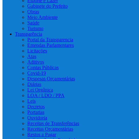
Esporte e Lazer
Gabinete do Prefeito
Obras
Meio Ambiente
Saúde
Turismo
Transparência
Portal da Transparencia
Emendas Parlamentares
Licitações
Atas
Aditivos
Contas Públicas
Covid-19
Despesas Orçamentárias
Diárias
Lei Orgânica
LOA / LDO / PPA
Leis
Decretos
Portarias
Ouvidoria
Receitas de Transferências
Receitas Orçamentárias
Restos a Pagar