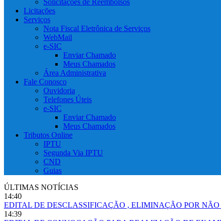
Solicitações de Reembolsos
Licitações
Serviços
Nota Fiscal Eletrônica de Serviços
WebMail
e-SIC
Enviar Chamado
Meus Chamados
Área Administrativa
Fale Conosco
Ouvidoria
Telefones Úteis
e-SIC
Enviar Chamado
Meus Chamados
Tributos Online
IPTU
Segunda Via IPTU
CND
Guias
ÚLTIMAS NOTÍCIAS
14:40
EDITAL DE DESCLASSIFICAÇÃO , ELIMINAÇÃO POR NÃ
14:39