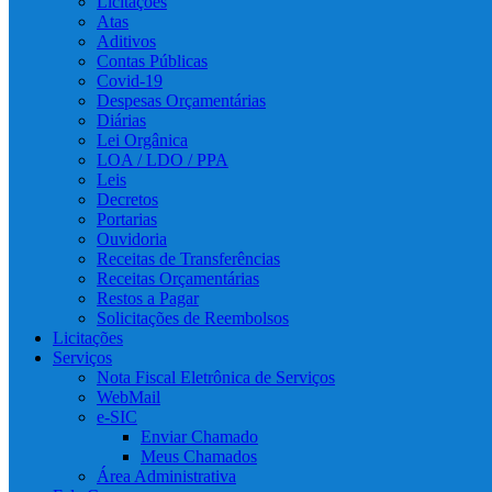
Licitações
Atas
Aditivos
Contas Públicas
Covid-19
Despesas Orçamentárias
Diárias
Lei Orgânica
LOA / LDO / PPA
Leis
Decretos
Portarias
Ouvidoria
Receitas de Transferências
Receitas Orçamentárias
Restos a Pagar
Solicitações de Reembolsos
Licitações
Serviços
Nota Fiscal Eletrônica de Serviços
WebMail
e-SIC
Enviar Chamado
Meus Chamados
Área Administrativa