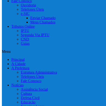
Fale Conosco
Ouvidoria
Telefones Úteis
e-SIC
Enviar Chamado
Meus Chamados
Tributos Online
IPTU
Segunda Via IPTU
CND
Guias
Menu
Principal
A Cidade
A Prefeitura
Estrutura Administrativa
Telefones Úteis
Fale Conosco
Notícias
Assistência Social
Cultura
Defesa Civil
Educação