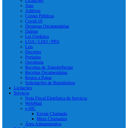
Licitações
Atas
Aditivos
Contas Públicas
Covid-19
Despesas Orçamentárias
Diárias
Lei Orgânica
LOA / LDO / PPA
Leis
Decretos
Portarias
Ouvidoria
Receitas de Transferências
Receitas Orçamentárias
Restos a Pagar
Solicitações de Reembolsos
Licitações
Serviços
Nota Fiscal Eletrônica de Serviços
WebMail
e-SIC
Enviar Chamado
Meus Chamados
Área Administrativa