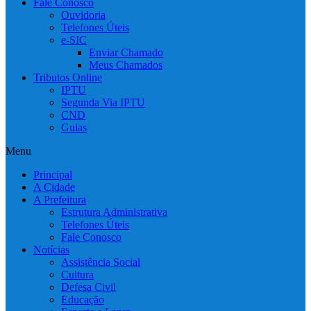
Fale Conosco
Ouvidoria
Telefones Úteis
e-SIC
Enviar Chamado
Meus Chamados
Tributos Online
IPTU
Segunda Via IPTU
CND
Guias
Menu
Principal
A Cidade
A Prefeitura
Estrutura Administrativa
Telefones Úteis
Fale Conosco
Notícias
Assistência Social
Cultura
Defesa Civil
Educação