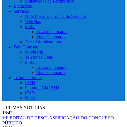
Solicitações de Reembolsos
Licitações
Serviços
Nota Fiscal Eletrônica de Serviços
WebMail
e-SIC
Enviar Chamado
Meus Chamados
Área Administrativa
Fale Conosco
Ouvidoria
Telefones Úteis
e-SIC
Enviar Chamado
Meus Chamados
Tributos Online
IPTU
Segunda Via IPTU
CND
Guias
ÚLTIMAS NOTÍCIAS
16:47
VII EDITAL DE DESCLASSIFICAÇÃO DO CONCURSO
PÚBLICO