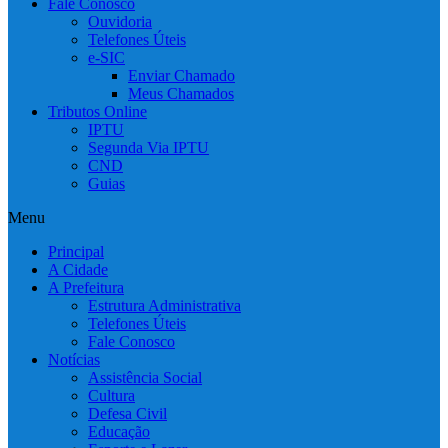
Fale Conosco
Ouvidoria
Telefones Úteis
e-SIC
Enviar Chamado
Meus Chamados
Tributos Online
IPTU
Segunda Via IPTU
CND
Guias
Menu
Principal
A Cidade
A Prefeitura
Estrutura Administrativa
Telefones Úteis
Fale Conosco
Notícias
Assistência Social
Cultura
Defesa Civil
Educação