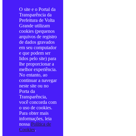
O site e o Portal da
Transparência da
Prefeitura de Volta
Grande utilizam
cookies (pequenos
arquivos de registro
de dados gravados
em seu computador
e que podem ser
lidos pelo site) para
lhe proporcionar a
melhor experiência.
No entanto, ao
continuar a navegar
neste site ou no
Porta da
Transparência,
você concorda com
o uso de cookies.
Para obter mais
informações, leia
nossa
Política de
Cookies
.