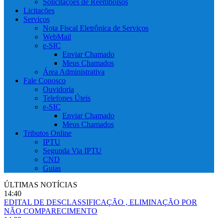
Solicitações de Reembolsos
Licitações
Serviços
Nota Fiscal Eletrônica de Serviços
WebMail
e-SIC
Enviar Chamado
Meus Chamados
Área Administrativa
Fale Conosco
Ouvidoria
Telefones Úteis
e-SIC
Enviar Chamado
Meus Chamados
Tributos Online
IPTU
Segunda Via IPTU
CND
Guias
ÚLTIMAS NOTÍCIAS
14:40
EDITAL DE DESCLASSIFICAÇÃO , ELIMINAÇÃO POR
NÃO COMPARECIMENTO