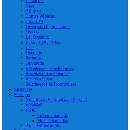
Licitações
Atas
Aditivos
Contas Públicas
Covid-19
Despesas Orçamentárias
Diárias
Lei Orgânica
LOA / LDO / PPA
Leis
Decretos
Portarias
Ouvidoria
Receitas de Transferências
Receitas Orçamentárias
Restos a Pagar
Solicitações de Reembolsos
Licitações
Serviços
Nota Fiscal Eletrônica de Serviços
WebMail
e-SIC
Enviar Chamado
Meus Chamados
Área Administrativa