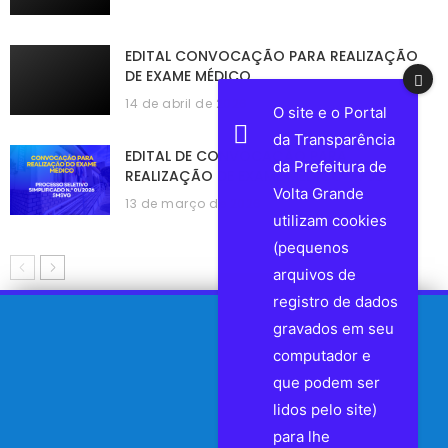
EDITAL CONVOCAÇÃO PARA REALIZAÇÃO
DE EXAME MÉDICO
14 de abril de 2026
O site e o Portal
da Transparência
EDITAL DE CONVOCAÇÃO PARA
da Prefeitura de
REALIZAÇÃO DE EXAME MÉDICO - PSS…
Volta Grande
13 de março de 2026
utilizam cookies
(pequenos
arquivos de
registro de dados
gravados em seu
computador e
que podem ser
lidos pelo site)
para lhe