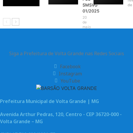
fe
fe
SMSVG
de
de
01/2025
20
de
maio
de
2026
Siga a Prefeitura de Volta Grande nas Redes Sociais
Facebook
Instagram
YouTube
Prefeitura Municipal de Volta Grande | MG
Avenida Arthur Pedras, 120, Centro - CEP 36720-000 -
Volta Grande – MG