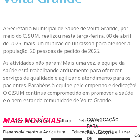
A Secretaria Municipal de Saúde de Volta Grande, por
meio do CISUM, realizou nesta terça-ferira, 08 de abril
de 2025, mais um mutirão de ultrasson para atender a
população, 20 pessoas de pedido de 2025.
As atividades não param! Mais uma vez, a equipe da
saúde está trabalhando arduamente para oferecer
serviços de qualidade e agilizar o atendimento para os
pacientes. Parabéns à equipe pelo empenho e dedicação!
O CISUM continua comprometido em promover a saúde
e o bem-estar da comunidade de Volta Grande.
MAIS NOTÍCIAS
CONVOCAÇÃO
All
Assistência Social
Cultura
Defesa Civil
PARA
Desenvolvimento e Agricultura
Educação
Esporte e Lazer
REALIZAÇÃO
Co
DE