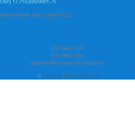
CNPJ 17.710.690/0001-75
Desenvolvido por CONSULPLUS
(32) 3463-1101
(32) 3463-1424
gabinete@voltagrande.mg.gov.br
Lista de Telefones Úteis