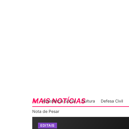
MAIS NOTÍCIAS
All
Assistência Social
Cultura
Defesa Civil
Nota de Pesar
EDITAIS