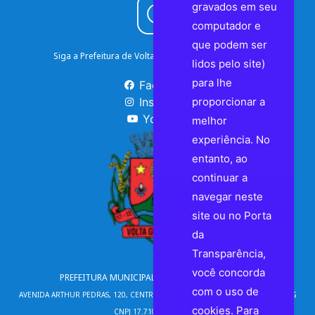
gravados em seu
computador e
que podem ser
Siga a Prefeitura de Volta Grande nas Redes Sociais
lidos pelo site)
para lhe
Facebook
Instagram
proporcionar a
YouTube
melhor
experiência. No
entanto, ao
continuar a
navegar neste
site ou no Porta
da
Transparência,
você concorda
PREFEITURA MUNICIPAL DE VOLTA GRANDE | MG
com o uso de
AVENIDA ARTHUR PEDRAS, 120, CENTRO - CEP 36720-000 - VOLTA GRANDE – MG
cookies. Para
CNPJ 17.710.690/0001-75