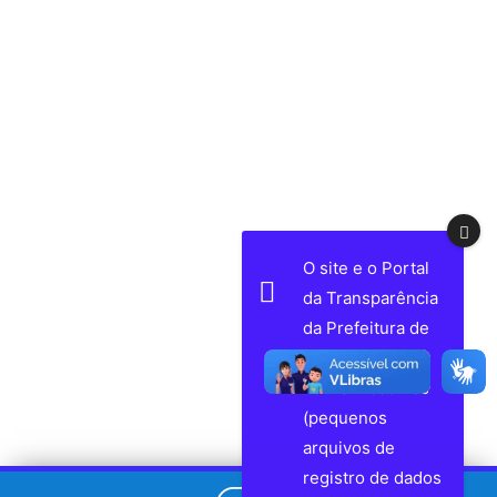
O site e o Portal
da Transparência
da Prefeitura de
Volta Grande
utilizam cookies
(pequenos
arquivos de
registro de dados