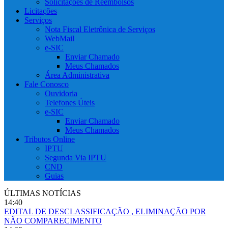
Solicitações de Reembolsos
Licitações
Serviços
Nota Fiscal Eletrônica de Serviços
WebMail
e-SIC
Enviar Chamado
Meus Chamados
Área Administrativa
Fale Conosco
Ouvidoria
Telefones Úteis
e-SIC
Enviar Chamado
Meus Chamados
Tributos Online
IPTU
Segunda Via IPTU
CND
Guias
ÚLTIMAS NOTÍCIAS
14:40
EDITAL DE DESCLASSIFICAÇÃO , ELIMINAÇÃO POR
NÃO COMPARECIMENTO