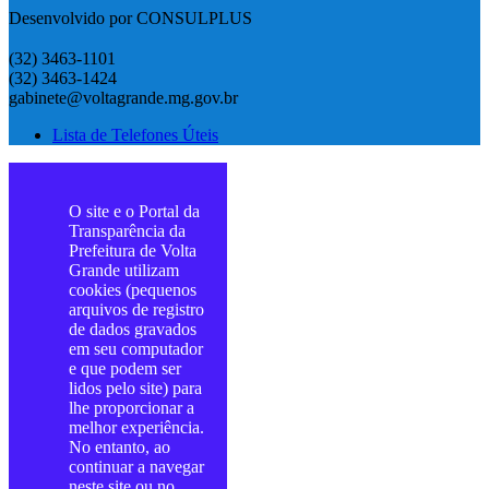
Desenvolvido por CONSULPLUS
(32) 3463-1101
(32) 3463-1424
gabinete@voltagrande.mg.gov.br
Lista de Telefones Úteis
O site e o Portal da
Transparência da
Prefeitura de Volta
Grande utilizam
cookies (pequenos
arquivos de registro
de dados gravados
em seu computador
e que podem ser
lidos pelo site) para
lhe proporcionar a
melhor experiência.
No entanto, ao
continuar a navegar
neste site ou no