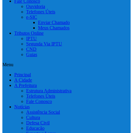
Fale Conosco
Ouvidoria
Telefones Úteis
e-SIC
Enviar Chamado
Meus Chamados
Tributos Online
IPTU
Segunda Via IPTU
CND
Guias
Menu
Principal
A Cidade
A Prefeitura
Estrutura Administrativa
Telefones Úteis
Fale Conosco
Notícias
Assistência Social
Cultura
Defesa Civil
Educação