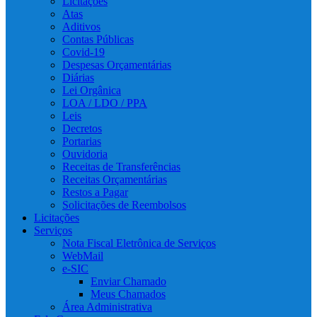
Licitações
Atas
Aditivos
Contas Públicas
Covid-19
Despesas Orçamentárias
Diárias
Lei Orgânica
LOA / LDO / PPA
Leis
Decretos
Portarias
Ouvidoria
Receitas de Transferências
Receitas Orçamentárias
Restos a Pagar
Solicitações de Reembolsos
Licitações
Serviços
Nota Fiscal Eletrônica de Serviços
WebMail
e-SIC
Enviar Chamado
Meus Chamados
Área Administrativa