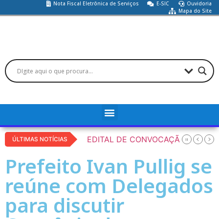
Nota Fiscal Eletrônica de Serviços
E-SIC
Ouvidoria
Mapa do Site
XAME MÉDICO
ESCLASSIFICAÇÃO , ELIMINAÇÃO POR NÃO COMPARECIM
EDITAL DE CONVOCAÇÃO PARA R
ÚLTIMAS NOTÍCIAS
Prefeito Ivan Pullig se
reúne com Delegados
para discutir