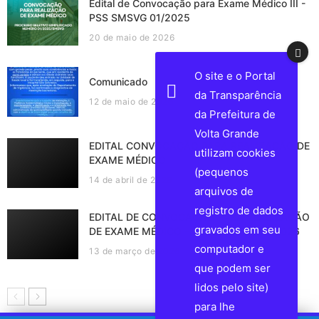
Edital de Convocação para Exame Médico III -
PSS SMSVG 01/2025
20 de maio de 2026
O site e o Portal
Comunicado
da Transparência
12 de maio de 2026
da Prefeitura de
Volta Grande
EDITAL CONVOCAÇÃO PARA REALIZAÇÃO DE
utilizam cookies
EXAME MÉDICO
(pequenos
14 de abril de 2026
arquivos de
registro de dados
EDITAL DE CONVOCAÇÃO PARA REALIZAÇÃO
gravados em seu
DE EXAME MÉDICO - PSS SMSVG - 01/2026
computador e
13 de março de 2026
que podem ser
lidos pelo site)
para lhe