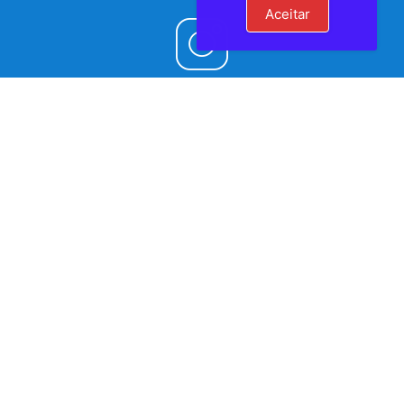
Aceitar
Siga a Prefeitura de Volta Grande nas Redes Sociais
Facebook
Instagram
YouTube
PREFEITURA MUNICIPAL DE VOLTA GRANDE | MG
AVENIDA ARTHUR PEDRAS, 120, CENTRO - CEP 36720-000 - VOLTA GRANDE – MG
CNPJ 17.710.690/0001-75
Desenvolvido por CONSULPLUS