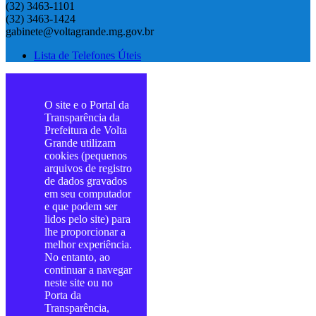
(32) 3463-1101
(32) 3463-1424
gabinete@voltagrande.mg.gov.br
Lista de Telefones Úteis
O site e o Portal da
Transparência da
Prefeitura de Volta
Grande utilizam
cookies (pequenos
arquivos de registro
de dados gravados
em seu computador
e que podem ser
lidos pelo site) para
lhe proporcionar a
melhor experiência.
No entanto, ao
continuar a navegar
neste site ou no
Porta da
Transparência,