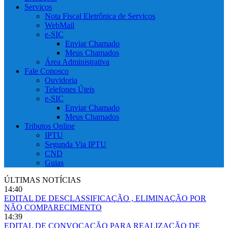
Serviços
Nota Fiscal Eletrônica de Serviços
WebMail
e-SIC
Enviar Chamado
Meus Chamados
Área Administrativa
Fale Conosco
Ouvidoria
Telefones Úteis
e-SIC
Enviar Chamado
Meus Chamados
Tributos Online
IPTU
Segunda Via IPTU
CND
Guias
ÚLTIMAS NOTÍCIAS
14:40
EDITAL DE DESCLASSIFICAÇÃO , ELIMINAÇÃO POR
NÃO COMPARECIMENTO
14:39
EDITAL DE CONVOCAÇÃO PARA REALIZAÇÃO DE