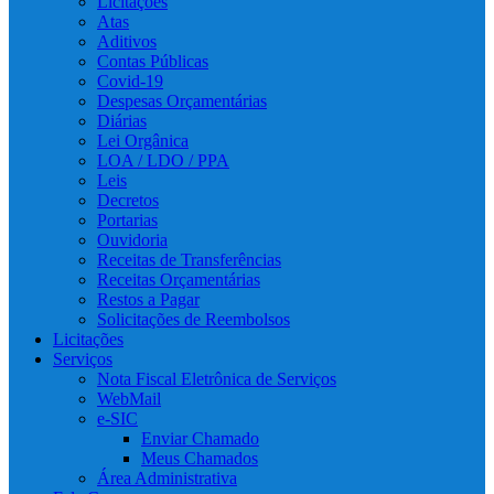
Licitações
Atas
Aditivos
Contas Públicas
Covid-19
Despesas Orçamentárias
Diárias
Lei Orgânica
LOA / LDO / PPA
Leis
Decretos
Portarias
Ouvidoria
Receitas de Transferências
Receitas Orçamentárias
Restos a Pagar
Solicitações de Reembolsos
Licitações
Serviços
Nota Fiscal Eletrônica de Serviços
WebMail
e-SIC
Enviar Chamado
Meus Chamados
Área Administrativa