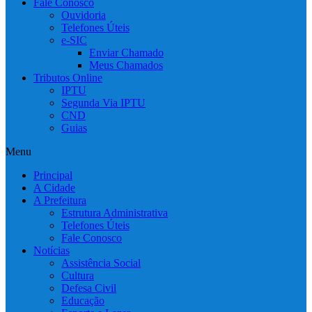
Fale Conosco
Ouvidoria
Telefones Úteis
e-SIC
Enviar Chamado
Meus Chamados
Tributos Online
IPTU
Segunda Via IPTU
CND
Guias
Menu
Principal
A Cidade
A Prefeitura
Estrutura Administrativa
Telefones Úteis
Fale Conosco
Notícias
Assistência Social
Cultura
Defesa Civil
Educação