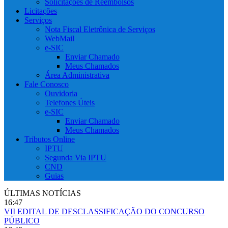
Solicitações de Reembolsos
Licitações
Serviços
Nota Fiscal Eletrônica de Serviços
WebMail
e-SIC
Enviar Chamado
Meus Chamados
Área Administrativa
Fale Conosco
Ouvidoria
Telefones Úteis
e-SIC
Enviar Chamado
Meus Chamados
Tributos Online
IPTU
Segunda Via IPTU
CND
Guias
ÚLTIMAS NOTÍCIAS
16:47
VII EDITAL DE DESCLASSIFICAÇÃO DO CONCURSO
PÚBLICO