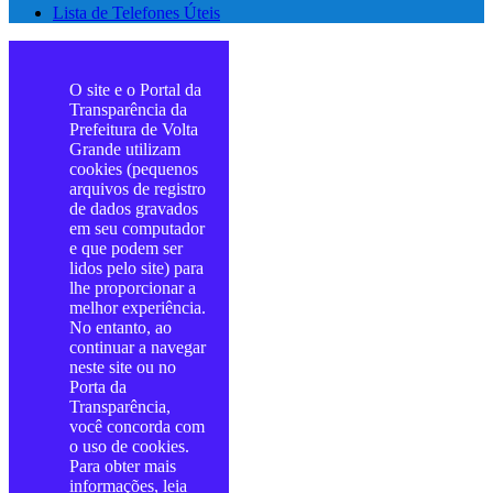
Lista de Telefones Úteis
O site e o Portal da
Transparência da
Prefeitura de Volta
Grande utilizam
cookies (pequenos
arquivos de registro
de dados gravados
em seu computador
e que podem ser
lidos pelo site) para
lhe proporcionar a
melhor experiência.
No entanto, ao
continuar a navegar
neste site ou no
Porta da
Transparência,
você concorda com
o uso de cookies.
Para obter mais
informações, leia