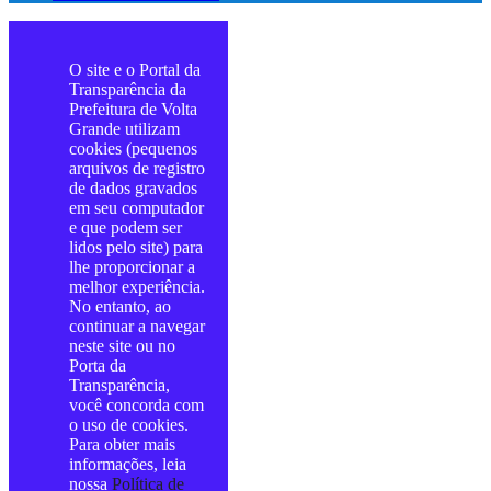
O site e o Portal da
Transparência da
Prefeitura de Volta
Grande utilizam
cookies (pequenos
arquivos de registro
de dados gravados
em seu computador
e que podem ser
lidos pelo site) para
lhe proporcionar a
melhor experiência.
No entanto, ao
continuar a navegar
neste site ou no
Porta da
Transparência,
você concorda com
o uso de cookies.
Para obter mais
informações, leia
nossa
Política de