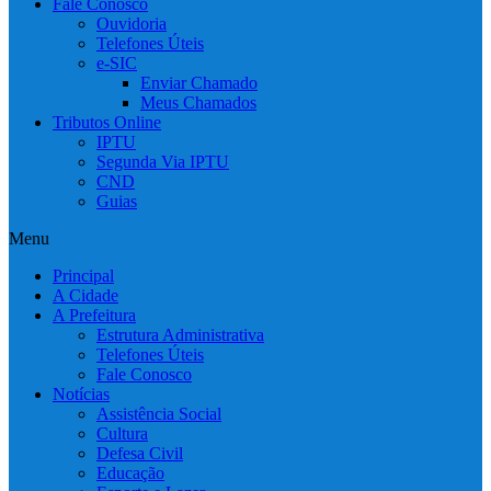
Fale Conosco
Ouvidoria
Telefones Úteis
e-SIC
Enviar Chamado
Meus Chamados
Tributos Online
IPTU
Segunda Via IPTU
CND
Guias
Menu
Principal
A Cidade
A Prefeitura
Estrutura Administrativa
Telefones Úteis
Fale Conosco
Notícias
Assistência Social
Cultura
Defesa Civil
Educação