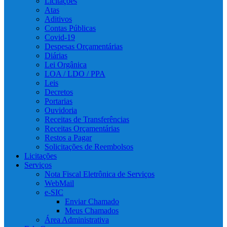
Licitações
Atas
Aditivos
Contas Públicas
Covid-19
Despesas Orçamentárias
Diárias
Lei Orgânica
LOA / LDO / PPA
Leis
Decretos
Portarias
Ouvidoria
Receitas de Transferências
Receitas Orçamentárias
Restos a Pagar
Solicitações de Reembolsos
Licitações
Serviços
Nota Fiscal Eletrônica de Serviços
WebMail
e-SIC
Enviar Chamado
Meus Chamados
Área Administrativa