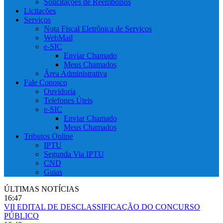
Solicitações de Reembolsos
Licitações
Serviços
Nota Fiscal Eletrônica de Serviços
WebMail
e-SIC
Enviar Chamado
Meus Chamados
Área Administrativa
Fale Conosco
Ouvidoria
Telefones Úteis
e-SIC
Enviar Chamado
Meus Chamados
Tributos Online
IPTU
Segunda Via IPTU
CND
Guias
ÚLTIMAS NOTÍCIAS
16:47
VII EDITAL DE DESCLASSIFICAÇÃO DO CONCURSO
PÚBLICO