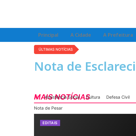
Principal
A Cidade
A Prefeitura
ÚLTIMAS NOTÍCIAS
Nota de Esclare
MAIS NOTÍCIAS
All
Assistência Social
Cultura
Defesa Civil
Nota de Pesar
EDITAIS