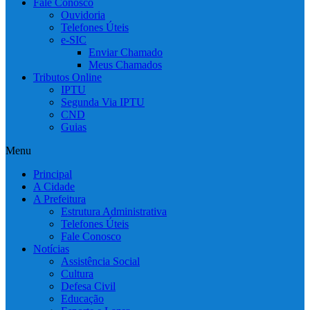
Fale Conosco
Ouvidoria
Telefones Úteis
e-SIC
Enviar Chamado
Meus Chamados
Tributos Online
IPTU
Segunda Via IPTU
CND
Guias
Menu
Principal
A Cidade
A Prefeitura
Estrutura Administrativa
Telefones Úteis
Fale Conosco
Notícias
Assistência Social
Cultura
Defesa Civil
Educação