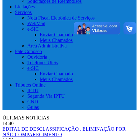
Solicitações de Reembolsos
Licitações
Serviços
Nota Fiscal Eletrônica de Serviços
WebMail
e-SIC
Enviar Chamado
Meus Chamados
Área Administrativa
Fale Conosco
Ouvidoria
Telefones Úteis
e-SIC
Enviar Chamado
Meus Chamados
Tributos Online
IPTU
Segunda Via IPTU
CND
Guias
ÚLTIMAS NOTÍCIAS
14:40
EDITAL DE DESCLASSIFICAÇÃO , ELIMINAÇÃO POR
NÃO COMPARECIMENTO