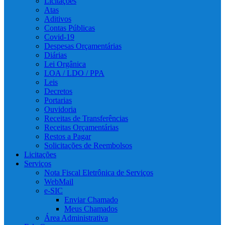
Licitações
Atas
Aditivos
Contas Públicas
Covid-19
Despesas Orçamentárias
Diárias
Lei Orgânica
LOA / LDO / PPA
Leis
Decretos
Portarias
Ouvidoria
Receitas de Transferências
Receitas Orçamentárias
Restos a Pagar
Solicitações de Reembolsos
Licitações
Serviços
Nota Fiscal Eletrônica de Serviços
WebMail
e-SIC
Enviar Chamado
Meus Chamados
Área Administrativa