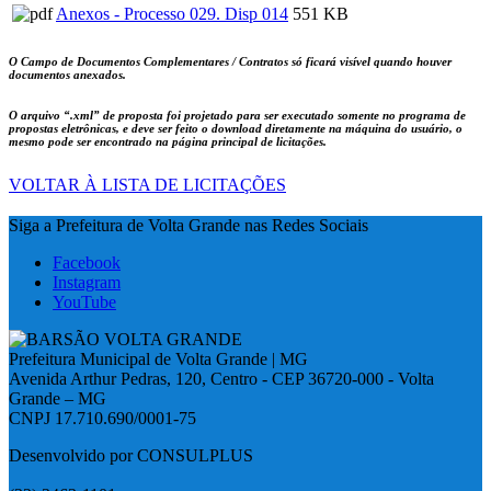
Anexos - Processo 029. Disp 014
551 KB
O Campo de Documentos Complementares / Contratos só ficará visível quando houver
documentos anexados.
O arquivo
“.xml”
de proposta foi projetado para ser executado somente no programa de
propostas eletrônicas, e deve ser feito o download diretamente na máquina do usuário, o
mesmo pode ser encontrado na página principal de licitações.
VOLTAR À LISTA DE LICITAÇÕES
Siga a Prefeitura de Volta Grande nas Redes Sociais
Facebook
Instagram
YouTube
Prefeitura Municipal de Volta Grande | MG
Avenida Arthur Pedras, 120, Centro - CEP 36720-000 - Volta
Grande – MG
CNPJ 17.710.690/0001-75
Desenvolvido por CONSULPLUS