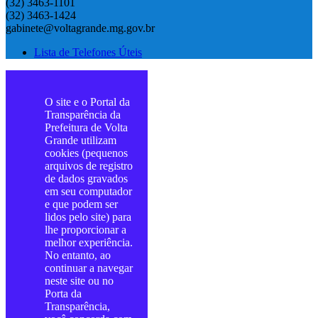
(32) 3463-1101
(32) 3463-1424
gabinete@voltagrande.mg.gov.br
Lista de Telefones Úteis
O site e o Portal da
Transparência da
Prefeitura de Volta
Grande utilizam
cookies (pequenos
arquivos de registro
de dados gravados
em seu computador
e que podem ser
lidos pelo site) para
lhe proporcionar a
melhor experiência.
No entanto, ao
continuar a navegar
neste site ou no
Porta da
Transparência,