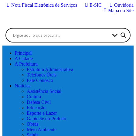
Nota Fiscal Eletrônica de Serviços
E-SIC
Ouvidoria
Mapa do Site
Principal
A Cidade
A Prefeitura
Estrutura Administrativa
Telefones Úteis
Fale Conosco
Notícias
Assistência Social
Cultura
Defesa Civil
Educação
Esporte e Lazer
Gabinete do Prefeito
Obras
Meio Ambiente
Saúde