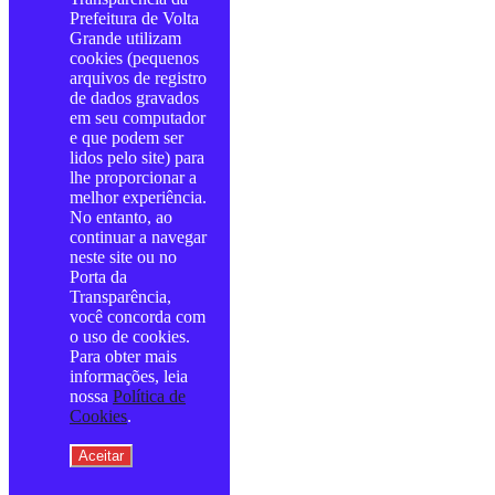
Prefeitura de Volta
Grande utilizam
cookies (pequenos
arquivos de registro
de dados gravados
em seu computador
e que podem ser
lidos pelo site) para
lhe proporcionar a
melhor experiência.
No entanto, ao
continuar a navegar
neste site ou no
Porta da
Transparência,
você concorda com
o uso de cookies.
Para obter mais
informações, leia
nossa
Política de
Cookies
.
Aceitar