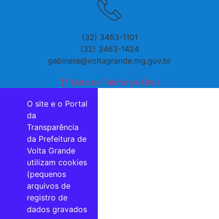
(32) 3463-1101
(32) 3463-1424
gabinete@voltagrande.mg.gov.br
Lista de Telefones Úteis
O site e o Portal
da
Transparência
da Prefeitura de
Volta Grande
utilizam cookies
(pequenos
arquivos de
registro de
dados gravados