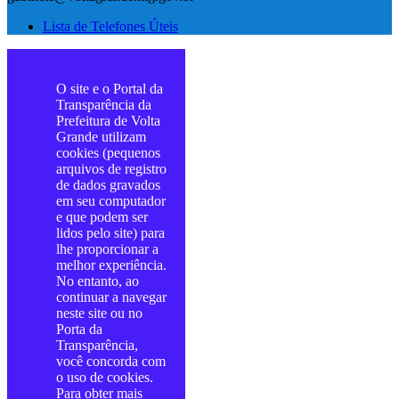
Lista de Telefones Úteis
O site e o Portal da
Transparência da
Prefeitura de Volta
Grande utilizam
cookies (pequenos
arquivos de registro
de dados gravados
em seu computador
e que podem ser
lidos pelo site) para
lhe proporcionar a
melhor experiência.
No entanto, ao
continuar a navegar
neste site ou no
Porta da
Transparência,
você concorda com
o uso de cookies.
Para obter mais