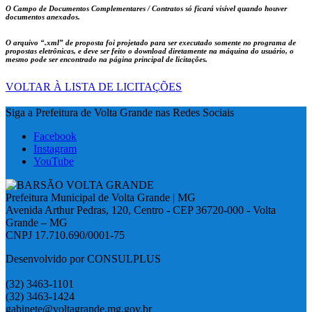
O Campo de Documentos Complementares / Contratos só ficará visível quando houver
documentos anexados.
O arquivo
“.xml”
de proposta foi projetado para ser executado somente no programa de
propostas eletrônicas, e deve ser feito o download diretamente na máquina do usuário, o
mesmo pode ser encontrado na página principal de licitações.
VOLTAR À LISTA DE LICITAÇÕES
Siga a Prefeitura de Volta Grande nas Redes Sociais
Facebook
Instagram
YouTube
Prefeitura Municipal de Volta Grande | MG
Avenida Arthur Pedras, 120, Centro - CEP 36720-000 - Volta
Grande – MG
CNPJ 17.710.690/0001-75
Desenvolvido por CONSULPLUS
(32) 3463-1101
(32) 3463-1424
gabinete@voltagrande.mg.gov.br