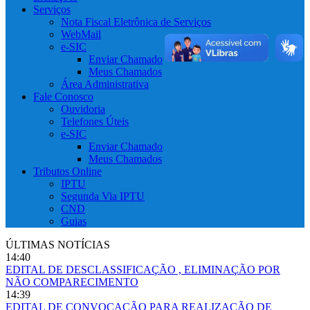
Serviços
Nota Fiscal Eletrônica de Serviços
WebMail
e-SIC
Enviar Chamado
Meus Chamados
Área Administrativa
Fale Conosco
Ouvidoria
Telefones Úteis
e-SIC
Enviar Chamado
Meus Chamados
Tributos Online
IPTU
Segunda Via IPTU
CND
Guias
ÚLTIMAS NOTÍCIAS
14:40
EDITAL DE DESCLASSIFICAÇÃO , ELIMINAÇÃO POR
NÃO COMPARECIMENTO
14:39
EDITAL DE CONVOCAÇÃO PARA REALIZAÇÃO DE