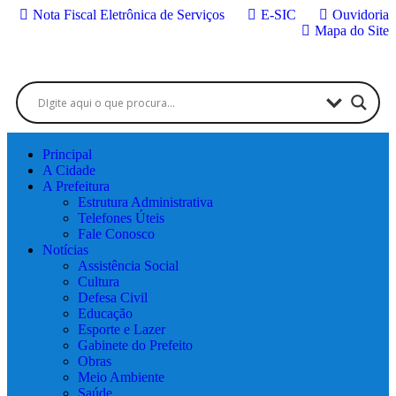
Nota Fiscal Eletrônica de Serviços
E-SIC
Ouvidoria
Mapa do Site
Principal
A Cidade
A Prefeitura
Estrutura Administrativa
Telefones Úteis
Fale Conosco
Notícias
Assistência Social
Cultura
Defesa Civil
Educação
Esporte e Lazer
Gabinete do Prefeito
Obras
Meio Ambiente
Saúde