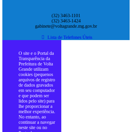
(32) 3463-1101
(32) 3463-1424
gabinete@voltagrande.mg.gov.br
Lista de Telefones Úteis
O site e o Portal da
Transparência da
Prefeitura de Volta
Grande utilizam
cookies (pequenos
arquivos de registro
de dados gravados
em seu computador
e que podem ser
lidos pelo site) para
lhe proporcionar a
melhor experiência.
No entanto, ao
continuar a navegar
neste site ou no