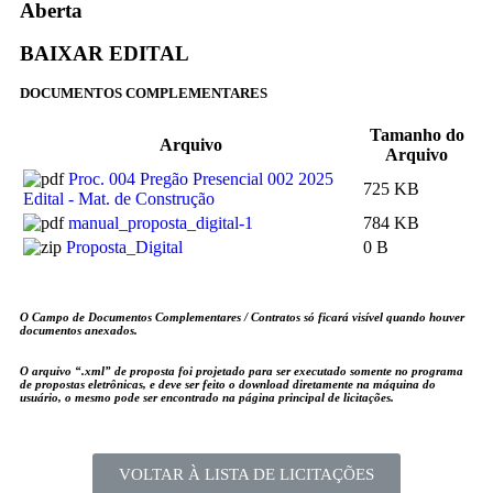
Aberta
BAIXAR EDITAL
DOCUMENTOS COMPLEMENTARES
Tamanho do
Arquivo
Arquivo
Proc. 004 Pregão Presencial 002 2025
725 KB
Edital - Mat. de Construção
manual_proposta_digital-1
784 KB
Proposta_Digital
0 B
O Campo de Documentos Complementares / Contratos só ficará visível quando houver
documentos anexados.
O arquivo
“.xml”
de proposta foi projetado para ser executado somente no programa
de propostas eletrônicas, e deve ser feito o download diretamente na máquina do
usuário, o mesmo pode ser encontrado na página principal de licitações.
VOLTAR À LISTA DE LICITAÇÕES