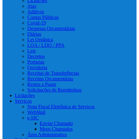
Licitações
Atas
Aditivos
Contas Públicas
Covid-19
Despesas Orçamentárias
Diárias
Lei Orgânica
LOA / LDO / PPA
Leis
Decretos
Portarias
Ouvidoria
Receitas de Transferências
Receitas Orçamentárias
Restos a Pagar
Solicitações de Reembolsos
Licitações
Serviços
Nota Fiscal Eletrônica de Serviços
WebMail
e-SIC
Enviar Chamado
Meus Chamados
Área Administrativa