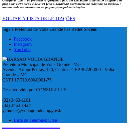
O arquivo
“.xml”
de proposta foi projetado para ser executado somente no programa de
propostas eletrônicas, e deve ser feito o download diretamente na máquina do usuário, o
mesmo pode ser encontrado na página principal de licitações.
VOLTAR À LISTA DE LICITAÇÕES
Siga a Prefeitura de Volta Grande nas Redes Sociais
Facebook
Instagram
YouTube
Prefeitura Municipal de Volta Grande | MG
Avenida Arthur Pedras, 120, Centro - CEP 36720-000 - Volta
Grande – MG
CNPJ 17.710.690/0001-75
Desenvolvido por CONSULPLUS
(32) 3463-1101
(32) 3463-1424
gabinete@voltagrande.mg.gov.br
Lista de Telefones Úteis