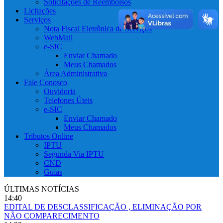
Solicitações de Reembolsos
Licitações
Serviços
Nota Fiscal Eletrônica de Serviços
WebMail
e-SIC
Enviar Chamado
Meus Chamados
Área Administrativa
Fale Conosco
Ouvidoria
Telefones Úteis
e-SIC
Enviar Chamado
Meus Chamados
Tributos Online
IPTU
Segunda Via IPTU
CND
Guias
ÚLTIMAS NOTÍCIAS
14:40
EDITAL DE DESCLASSIFICAÇÃO , ELIMINAÇÃO POR
NÃO COMPARECIMENTO