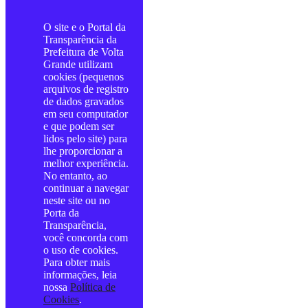
O site e o Portal da
Transparência da
Prefeitura de Volta
Grande utilizam
cookies (pequenos
arquivos de registro
de dados gravados
em seu computador
e que podem ser
lidos pelo site) para
lhe proporcionar a
melhor experiência.
No entanto, ao
continuar a navegar
neste site ou no
Porta da
Transparência,
você concorda com
o uso de cookies.
Para obter mais
informações, leia
nossa
Política de
Cookies
.