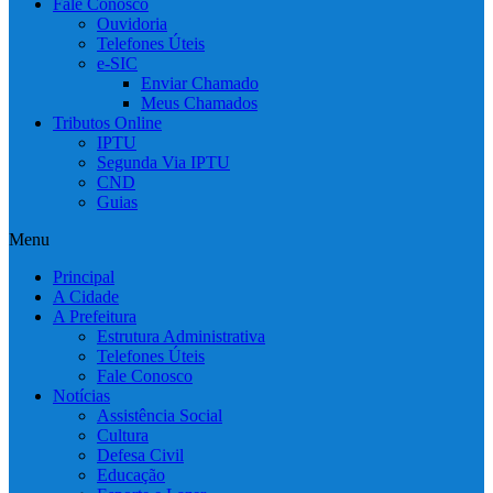
Fale Conosco
Ouvidoria
Telefones Úteis
e-SIC
Enviar Chamado
Meus Chamados
Tributos Online
IPTU
Segunda Via IPTU
CND
Guias
Menu
Principal
A Cidade
A Prefeitura
Estrutura Administrativa
Telefones Úteis
Fale Conosco
Notícias
Assistência Social
Cultura
Defesa Civil
Educação