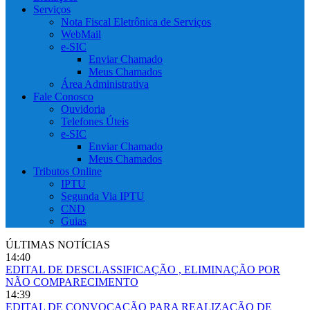
Serviços
Nota Fiscal Eletrônica de Serviços
WebMail
e-SIC
Enviar Chamado
Meus Chamados
Área Administrativa
Fale Conosco
Ouvidoria
Telefones Úteis
e-SIC
Enviar Chamado
Meus Chamados
Tributos Online
IPTU
Segunda Via IPTU
CND
Guias
ÚLTIMAS NOTÍCIAS
14:40
EDITAL DE DESCLASSIFICAÇÃO , ELIMINAÇÃO POR
NÃO COMPARECIMENTO
14:39
EDITAL DE CONVOCAÇÃO PARA REALIZAÇÃO DE