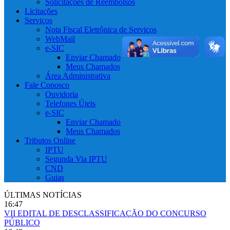
Solicitações de Reembolsos
Licitações
Serviços
Nota Fiscal Eletrônica de Serviços
WebMail
e-SIC
Enviar Chamado
Meus Chamados
Área Administrativa
Fale Conosco
Ouvidoria
Telefones Úteis
e-SIC
Enviar Chamado
Meus Chamados
Tributos Online
IPTU
Segunda Via IPTU
CND
Guias
ÚLTIMAS NOTÍCIAS
16:47
VII EDITAL DE DESCLASSIFICAÇÃO DO CONCURSO
PÚBLICO