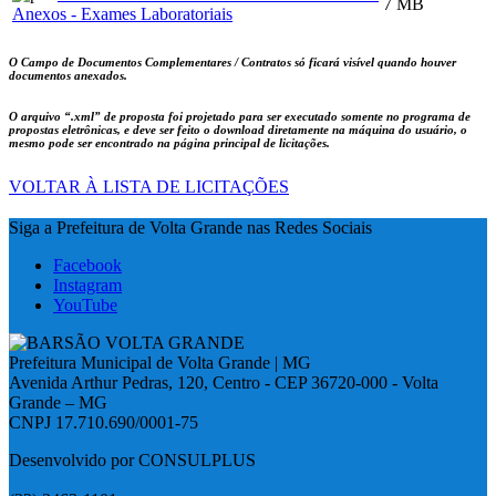
7 MB
Anexos - Exames Laboratoriais
O Campo de Documentos Complementares / Contratos só ficará visível quando houver
documentos anexados.
O arquivo
“.xml”
de proposta foi projetado para ser executado somente no programa de
propostas eletrônicas, e deve ser feito o download diretamente na máquina do usuário, o
mesmo pode ser encontrado na página principal de licitações.
VOLTAR À LISTA DE LICITAÇÕES
Siga a Prefeitura de Volta Grande nas Redes Sociais
Facebook
Instagram
YouTube
Prefeitura Municipal de Volta Grande | MG
Avenida Arthur Pedras, 120, Centro - CEP 36720-000 - Volta
Grande – MG
CNPJ 17.710.690/0001-75
Desenvolvido por CONSULPLUS