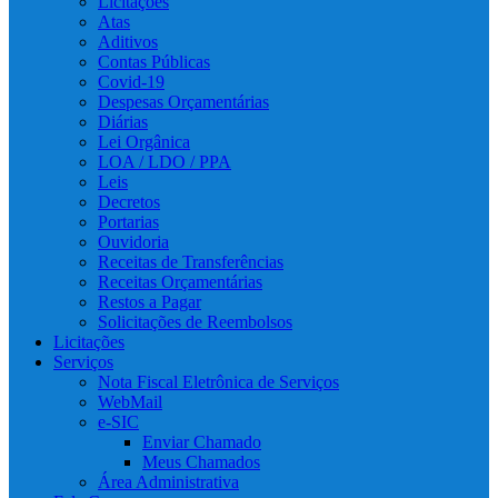
Licitações
Atas
Aditivos
Contas Públicas
Covid-19
Despesas Orçamentárias
Diárias
Lei Orgânica
LOA / LDO / PPA
Leis
Decretos
Portarias
Ouvidoria
Receitas de Transferências
Receitas Orçamentárias
Restos a Pagar
Solicitações de Reembolsos
Licitações
Serviços
Nota Fiscal Eletrônica de Serviços
WebMail
e-SIC
Enviar Chamado
Meus Chamados
Área Administrativa