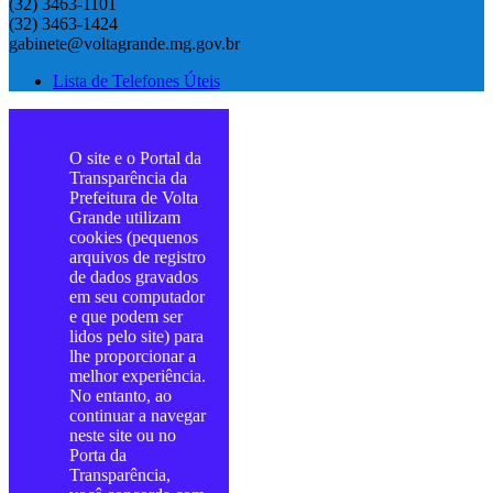
(32) 3463-1101
(32) 3463-1424
gabinete@voltagrande.mg.gov.br
Lista de Telefones Úteis
O site e o Portal da
Transparência da
Prefeitura de Volta
Grande utilizam
cookies (pequenos
arquivos de registro
de dados gravados
em seu computador
e que podem ser
lidos pelo site) para
lhe proporcionar a
melhor experiência.
No entanto, ao
continuar a navegar
neste site ou no
Porta da
Transparência,