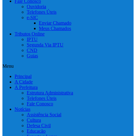
Fale Conosco
Ouvidoria
Telefones Úteis
e-SIC
Enviar Chamado
Meus Chamados
Tributos Online
IPTU
Segunda Via IPTU
CND
Guias
Menu
Principal
A Cidade
A Prefeitura
Estrutura Administrativa
Telefones Úteis
Fale Conosco
Notícias
Assistência Social
Cultura
Defesa Civil
Educação