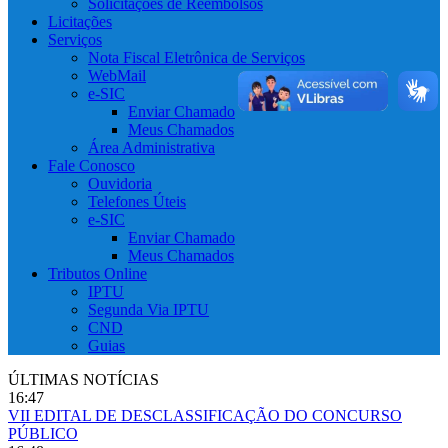
Solicitações de Reembolsos
Licitações
Serviços
Nota Fiscal Eletrônica de Serviços
WebMail
e-SIC
Enviar Chamado
Meus Chamados
Área Administrativa
Fale Conosco
Ouvidoria
Telefones Úteis
e-SIC
Enviar Chamado
Meus Chamados
Tributos Online
IPTU
Segunda Via IPTU
CND
Guias
ÚLTIMAS NOTÍCIAS
16:47
VII EDITAL DE DESCLASSIFICAÇÃO DO CONCURSO
PÚBLICO