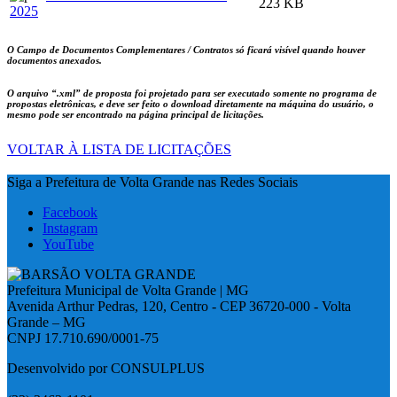
223 KB
2025
O Campo de Documentos Complementares / Contratos só ficará visível quando houver
documentos anexados.
O arquivo
“.xml”
de proposta foi projetado para ser executado somente no programa de
propostas eletrônicas, e deve ser feito o download diretamente na máquina do usuário, o
mesmo pode ser encontrado na página principal de licitações.
VOLTAR À LISTA DE LICITAÇÕES
Siga a Prefeitura de Volta Grande nas Redes Sociais
Facebook
Instagram
YouTube
Prefeitura Municipal de Volta Grande | MG
Avenida Arthur Pedras, 120, Centro - CEP 36720-000 - Volta
Grande – MG
CNPJ 17.710.690/0001-75
Desenvolvido por CONSULPLUS