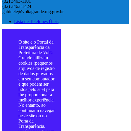
(32) 3463-1101
(32) 3463-1424
gabinete@voltagrande.mg.gov.br
Lista de Telefones Úteis
O site e o Portal da
Transparência da
Prefeitura de Volta
Grande utilizam
cookies (pequenos
arquivos de registro
de dados gravados
em seu computador
e que podem ser
lidos pelo site) para
lhe proporcionar a
melhor experiência.
No entanto, ao
continuar a navegar
neste site ou no
Porta da
Transparência,