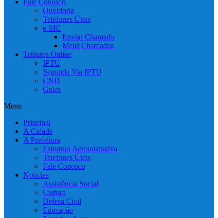
Fale Conosco
Ouvidoria
Telefones Úteis
e-SIC
Enviar Chamado
Meus Chamados
Tributos Online
IPTU
Segunda Via IPTU
CND
Guias
Menu
Principal
A Cidade
A Prefeitura
Estrutura Administrativa
Telefones Úteis
Fale Conosco
Notícias
Assistência Social
Cultura
Defesa Civil
Educação