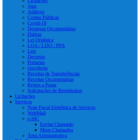
Licitações
Atas
Aditivos
Contas Públicas
Covid-19
Despesas Orçamentárias
Diárias
Lei Orgânica
LOA / LDO / PPA
Leis
Decretos
Portarias
Ouvidoria
Receitas de Transferências
Receitas Orçamentárias
Restos a Pagar
Solicitações de Reembolsos
Licitações
Serviços
Nota Fiscal Eletrônica de Serviços
WebMail
e-SIC
Enviar Chamado
Meus Chamados
Área Administrativa