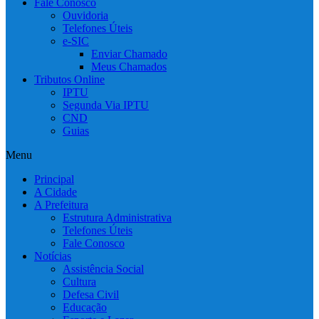
Fale Conosco
Ouvidoria
Telefones Úteis
e-SIC
Enviar Chamado
Meus Chamados
Tributos Online
IPTU
Segunda Via IPTU
CND
Guias
Menu
Principal
A Cidade
A Prefeitura
Estrutura Administrativa
Telefones Úteis
Fale Conosco
Notícias
Assistência Social
Cultura
Defesa Civil
Educação