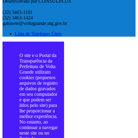
Desenvolvido por CONSULPLUS
(32) 3463-1101
(32) 3463-1424
gabinete@voltagrande.mg.gov.br
Lista de Telefones Úteis
O site e o Portal da
Transparência da
Prefeitura de Volta
Grande utilizam
cookies (pequenos
arquivos de registro
de dados gravados
em seu computador
e que podem ser
lidos pelo site) para
lhe proporcionar a
melhor experiência.
No entanto, ao
continuar a navegar
neste site ou no