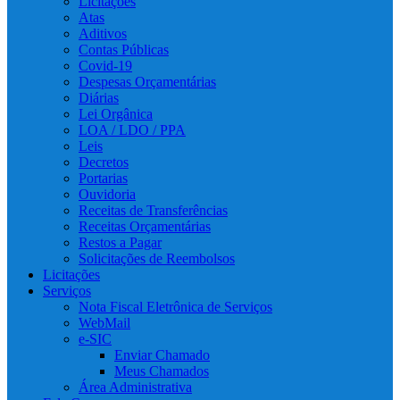
Licitações
Atas
Aditivos
Contas Públicas
Covid-19
Despesas Orçamentárias
Diárias
Lei Orgânica
LOA / LDO / PPA
Leis
Decretos
Portarias
Ouvidoria
Receitas de Transferências
Receitas Orçamentárias
Restos a Pagar
Solicitações de Reembolsos
Licitações
Serviços
Nota Fiscal Eletrônica de Serviços
WebMail
e-SIC
Enviar Chamado
Meus Chamados
Área Administrativa