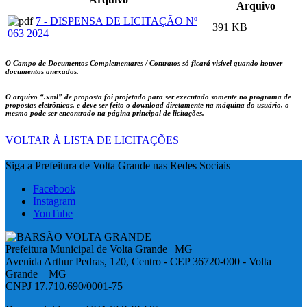
Arquivo
7 - DISPENSA DE LICITAÇÃO Nº
391 KB
063 2024
O Campo de Documentos Complementares / Contratos só ficará visível quando houver
documentos anexados.
O arquivo
“.xml”
de proposta foi projetado para ser executado somente no programa de
propostas eletrônicas, e deve ser feito o download diretamente na máquina do usuário, o
mesmo pode ser encontrado na página principal de licitações.
VOLTAR À LISTA DE LICITAÇÕES
Siga a Prefeitura de Volta Grande nas Redes Sociais
Facebook
Instagram
YouTube
Prefeitura Municipal de Volta Grande | MG
Avenida Arthur Pedras, 120, Centro - CEP 36720-000 - Volta
Grande – MG
CNPJ 17.710.690/0001-75