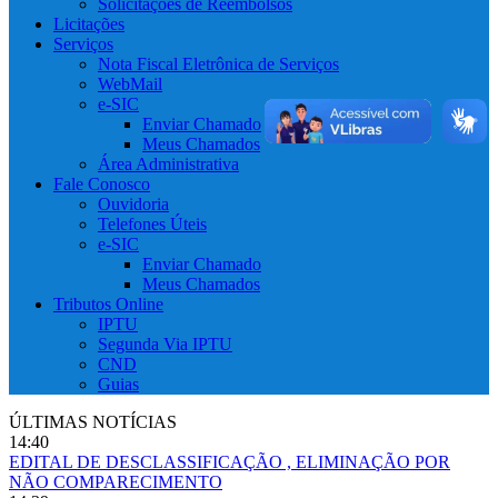
Solicitações de Reembolsos
Licitações
Serviços
Nota Fiscal Eletrônica de Serviços
WebMail
e-SIC
Enviar Chamado
Meus Chamados
Área Administrativa
Fale Conosco
Ouvidoria
Telefones Úteis
e-SIC
Enviar Chamado
Meus Chamados
Tributos Online
IPTU
Segunda Via IPTU
CND
Guias
ÚLTIMAS NOTÍCIAS
14:40
EDITAL DE DESCLASSIFICAÇÃO , ELIMINAÇÃO POR
NÃO COMPARECIMENTO