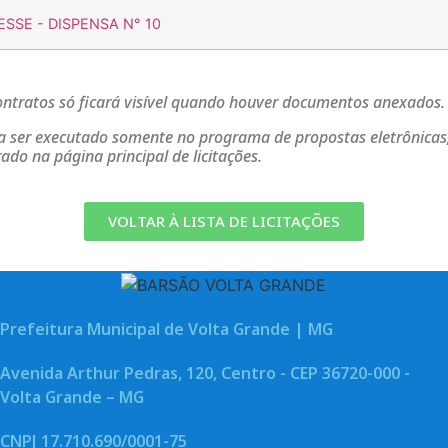
ESSE - DISPENSA N° 10
ratos só ficará visível quando houver documentos anexados
a ser executado somente no programa de propostas eletrônicas,
o na página principal de licitações.
VOLTAR À LISTA DE LICITAÇÕES
Prefeitura Municipal de Volta Grande | MG
Avenida Arthur Pedras, 120, Centro - CEP 36720-000 -
Volta Grande – MG
CNPJ 17.710.690/0001-75