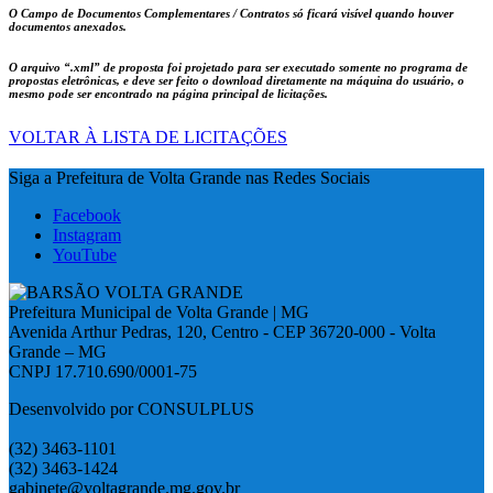
O Campo de Documentos Complementares / Contratos só ficará visível quando houver
documentos anexados.
O arquivo
“.xml”
de proposta foi projetado para ser executado somente no programa de
propostas eletrônicas, e deve ser feito o download diretamente na máquina do usuário, o
mesmo pode ser encontrado na página principal de licitações.
VOLTAR À LISTA DE LICITAÇÕES
Siga a Prefeitura de Volta Grande nas Redes Sociais
Facebook
Instagram
YouTube
Prefeitura Municipal de Volta Grande | MG
Avenida Arthur Pedras, 120, Centro - CEP 36720-000 - Volta
Grande – MG
CNPJ 17.710.690/0001-75
Desenvolvido por CONSULPLUS
(32) 3463-1101
(32) 3463-1424
gabinete@voltagrande.mg.gov.br