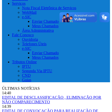
Serviços
Nota Fiscal Eletrônica de Serviços
WebMail
e-SIC
Enviar Chamado
Meus Chamados
Área Administrativa
Fale Conosco
Ouvidoria
Telefones Úteis
e-SIC
Enviar Chamado
Meus Chamados
Tributos Online
IPTU
Segunda Via IPTU
CND
Guias
ÚLTIMAS NOTÍCIAS
14:40
EDITAL DE DESCLASSIFICAÇÃO , ELIMINAÇÃO POR
NÃO COMPARECIMENTO
14:39
EDITAL DE CONVOCAÇÃO PARA REALIZAÇÃO DE