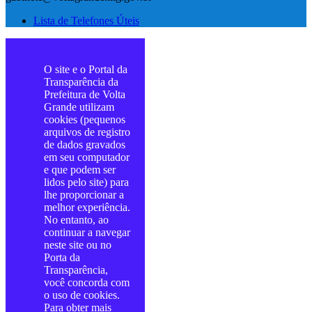
Lista de Telefones Úteis
O site e o Portal da
Transparência da
Prefeitura de Volta
Grande utilizam
cookies (pequenos
arquivos de registro
de dados gravados
em seu computador
e que podem ser
lidos pelo site) para
lhe proporcionar a
melhor experiência.
No entanto, ao
continuar a navegar
neste site ou no
Porta da
Transparência,
você concorda com
o uso de cookies.
Para obter mais