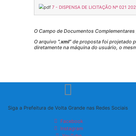
7 - DISPENSA DE LICITAÇÃO Nº 021 202
O Campo de Documentos Complementares / 
O arquivo
“.xml”
de proposta foi projetado 
diretamente na máquina do usuário, o mesmo
Siga a Prefeitura de Volta Grande nas Redes Sociais
Facebook
Instagram
YouTube