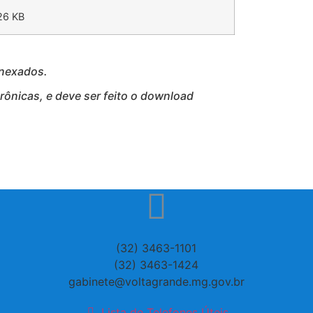
26 KB
anexados.
ônicas, e deve ser feito o download
(32) 3463-1101
(32) 3463-1424
gabinete@voltagrande.mg.gov.br
Lista de Telefones Úteis