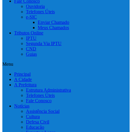
Fale Conosco
Ouvidoria
Telefones Úteis
e-SIC
Enviar Chamado
Meus Chamados
Tributos Online
IPTU
Segunda Via IPTU
CND
Guias
Menu
Principal
A Cidade
A Prefeitura
Estrutura Administrativa
Telefones Úteis
Fale Conosco
Notícias
Assistência Social
Cultura
Defesa Civil
Educação