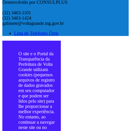
Desenvolvido por CONSULPLUS
(32) 3463-1101
(32) 3463-1424
gabinete@voltagrande.mg.gov.br
Lista de Telefones Úteis
O site e o Portal da
Transparência da
Prefeitura de Volta
Grande utilizam
cookies (pequenos
arquivos de registro
de dados gravados
em seu computador
e que podem ser
lidos pelo site) para
lhe proporcionar a
melhor experiência.
No entanto, ao
continuar a navegar
neste site ou no