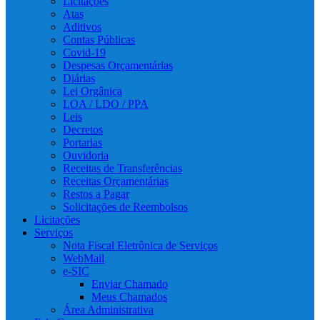
Licitações
Atas
Aditivos
Contas Públicas
Covid-19
Despesas Orçamentárias
Diárias
Lei Orgânica
LOA / LDO / PPA
Leis
Decretos
Portarias
Ouvidoria
Receitas de Transferências
Receitas Orçamentárias
Restos a Pagar
Solicitações de Reembolsos
Licitações
Serviços
Nota Fiscal Eletrônica de Serviços
WebMail
e-SIC
Enviar Chamado
Meus Chamados
Área Administrativa