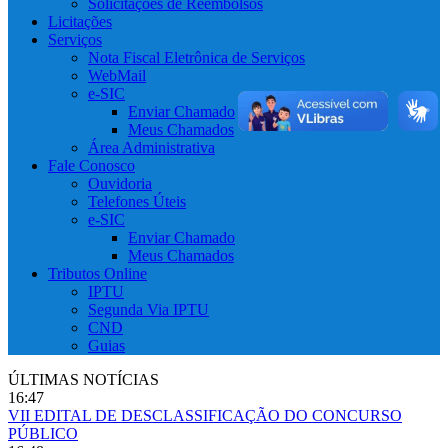
Solicitações de Reembolsos
Licitações
Serviços
Nota Fiscal Eletrônica de Serviços
WebMail
e-SIC
Enviar Chamado
Meus Chamados
Área Administrativa
Fale Conosco
Ouvidoria
Telefones Úteis
e-SIC
Enviar Chamado
Meus Chamados
Tributos Online
IPTU
Segunda Via IPTU
CND
Guias
ÚLTIMAS NOTÍCIAS
16:47
VII EDITAL DE DESCLASSIFICAÇÃO DO CONCURSO
PÚBLICO