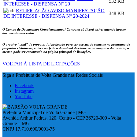
532 KB
INTERESSE - DISPENSA N° 20
RETIFICAÇÃO AVISO MANIFESTAÇÃO
348 KB
DE INTERESSE - DISPENSA N° 20-2024
O Campo de Documentos Complementares / Contratos só ficará visível quando houver
documentos anexados.
O arquivo
“.xml”
de proposta foi projetado para ser executado somente no programa de
propostas eletrônicas, e deve ser feito o download diretamente na máquina do usuário, o
mesmo pode ser encontrado na página principal de licitações.
VOLTAR À LISTA DE LICITAÇÕES
Siga a Prefeitura de Volta Grande nas Redes Sociais
Facebook
Instagram
YouTube
Prefeitura Municipal de Volta Grande | MG
Avenida Arthur Pedras, 120, Centro - CEP 36720-000 - Volta
Grande – MG
CNPJ 17.710.690/0001-75