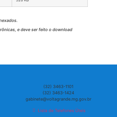
anexados.
ônicas, e deve ser feito o download
(32) 3463-1101
(32) 3463-1424
gabinete@voltagrande.mg.gov.br
Lista de Telefones Úteis