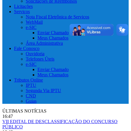
Solicitações de Reembolsos
Licitações
Serviços
Nota Fiscal Eletrônica de Serviços
WebMail
e-SIC
Enviar Chamado
Meus Chamados
Área Administrativa
Fale Conosco
Ouvidoria
Telefones Úteis
e-SIC
Enviar Chamado
Meus Chamados
Tributos Online
IPTU
Segunda Via IPTU
CND
Guias
ÚLTIMAS NOTÍCIAS
16:47
VII EDITAL DE DESCLASSIFICAÇÃO DO CONCURSO
PÚBLICO