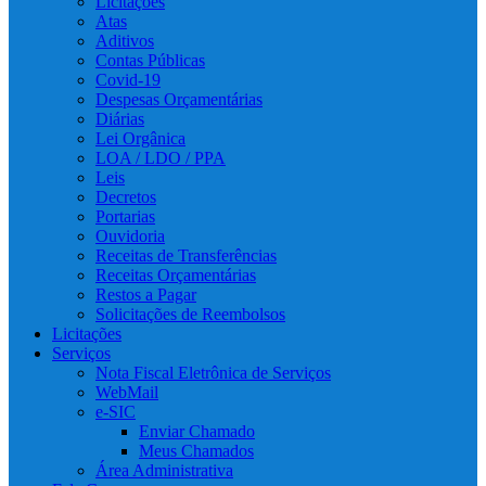
Licitações
Atas
Aditivos
Contas Públicas
Covid-19
Despesas Orçamentárias
Diárias
Lei Orgânica
LOA / LDO / PPA
Leis
Decretos
Portarias
Ouvidoria
Receitas de Transferências
Receitas Orçamentárias
Restos a Pagar
Solicitações de Reembolsos
Licitações
Serviços
Nota Fiscal Eletrônica de Serviços
WebMail
e-SIC
Enviar Chamado
Meus Chamados
Área Administrativa