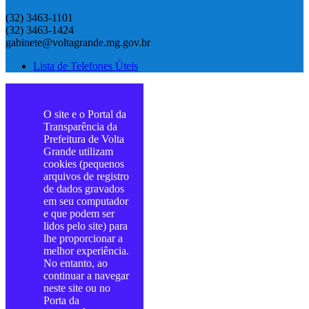
(32) 3463-1101
(32) 3463-1424
gabinete@voltagrande.mg.gov.br
Lista de Telefones Úteis
O site e o Portal da
Transparência da
Prefeitura de Volta
Grande utilizam
cookies (pequenos
arquivos de registro
de dados gravados
em seu computador
e que podem ser
lidos pelo site) para
lhe proporcionar a
melhor experiência.
No entanto, ao
continuar a navegar
neste site ou no
Porta da