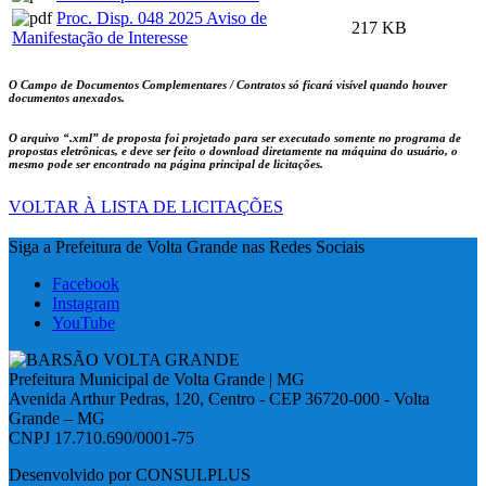
Proc. Disp. 048 2025 Aviso de
217 KB
Manifestação de Interesse
O Campo de Documentos Complementares / Contratos só ficará visível quando houver
documentos anexados.
O arquivo
“.xml”
de proposta foi projetado para ser executado somente no programa de
propostas eletrônicas, e deve ser feito o download diretamente na máquina do usuário, o
mesmo pode ser encontrado na página principal de licitações.
VOLTAR À LISTA DE LICITAÇÕES
Siga a Prefeitura de Volta Grande nas Redes Sociais
Facebook
Instagram
YouTube
Prefeitura Municipal de Volta Grande | MG
Avenida Arthur Pedras, 120, Centro - CEP 36720-000 - Volta
Grande – MG
CNPJ 17.710.690/0001-75
Desenvolvido por CONSULPLUS