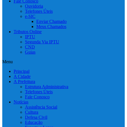
Fale Conosco
Ouvidoria
Telefones Úteis
e-SIC
Enviar Chamado
Meus Chamados
Tributos Online
IPTU
Segunda Via IPTU
CND
Guias
Menu
Principal
A Cidade
A Prefeitura
Estrutura Administrativa
Telefones Úteis
Fale Conosco
Notícias
Assistência Social
Cultura
Defesa Civil
Educação