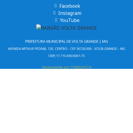
Facebook
Instagram
YouTube
PREFEITURA MUNICIPAL DE VOLTA GRANDE | MG
AVENIDA ARTHUR PEDRAS, 120, CENTRO - CEP 36720-000 - VOLTA GRANDE – MG
CNPJ 17.710.690/0001-75
Desenvolvido por CONSULPLUS
(32) 3463-1101
(32) 3463-1424
gabinete@voltagrande.mg.gov.br
Lista de Telefones Úteis