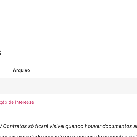
S
Arquivo
ção de Interesse
Contratos só ficará visível quando houver documentos 
para ser executado somente no programa de propostas eletr