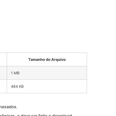
Tamanho do Arquivo
1 MB
484 KB
anexados.
ônicas, e deve ser feito o download