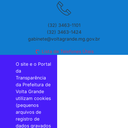
(32) 3463-1101
(32) 3463-1424
gabinete@voltagrande.mg.gov.br
Lista de Telefones Úteis
O site e o Portal
da
Transparência
da Prefeitura de
Volta Grande
utilizam cookies
(pequenos
arquivos de
registro de
dados gravados