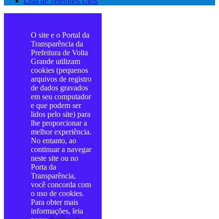
Lista de Telefones Úteis
O site e o Portal da
Transparência da
Prefeitura de Volta
Grande utilizam
cookies (pequenos
arquivos de registro
de dados gravados
em seu computador
e que podem ser
lidos pelo site) para
lhe proporcionar a
melhor experiência.
No entanto, ao
continuar a navegar
neste site ou no
Porta da
Transparência,
você concorda com
o uso de cookies.
Para obter mais
informações, leia