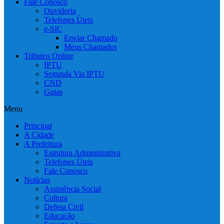
Fale Conosco
Ouvidoria
Telefones Úteis
e-SIC
Enviar Chamado
Meus Chamados
Tributos Online
IPTU
Segunda Via IPTU
CND
Guias
Menu
Principal
A Cidade
A Prefeitura
Estrutura Administrativa
Telefones Úteis
Fale Conosco
Notícias
Assistência Social
Cultura
Defesa Civil
Educação