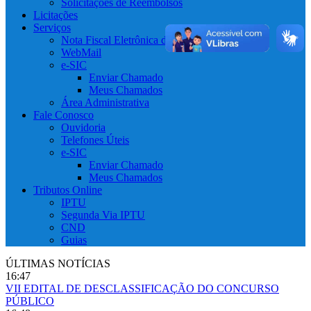
Solicitações de Reembolsos
Licitações
Serviços
Nota Fiscal Eletrônica de Serviços
WebMail
e-SIC
Enviar Chamado
Meus Chamados
Área Administrativa
Fale Conosco
Ouvidoria
Telefones Úteis
e-SIC
Enviar Chamado
Meus Chamados
Tributos Online
IPTU
Segunda Via IPTU
CND
Guias
ÚLTIMAS NOTÍCIAS
16:47
VII EDITAL DE DESCLASSIFICAÇÃO DO CONCURSO
PÚBLICO