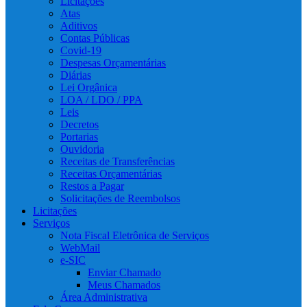
Licitações
Atas
Aditivos
Contas Públicas
Covid-19
Despesas Orçamentárias
Diárias
Lei Orgânica
LOA / LDO / PPA
Leis
Decretos
Portarias
Ouvidoria
Receitas de Transferências
Receitas Orçamentárias
Restos a Pagar
Solicitações de Reembolsos
Licitações
Serviços
Nota Fiscal Eletrônica de Serviços
WebMail
e-SIC
Enviar Chamado
Meus Chamados
Área Administrativa