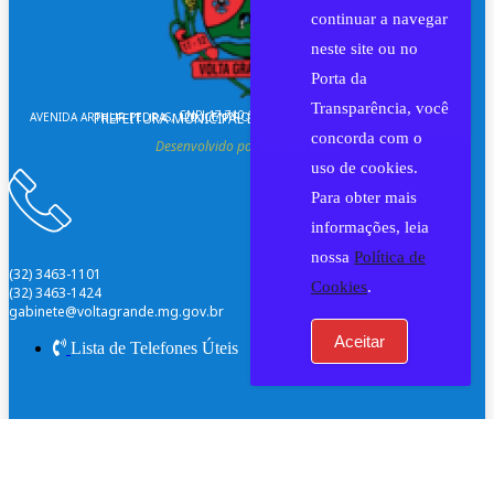
continuar a navegar
neste site ou no
Porta da
Transparência, você
CNPJ 17.710.690/0001-75
AVENIDA ARTHUR PEDRAS, 120, CENTRO - CEP 36720-000 - VOLTA GRANDE – MG
PREFEITURA MUNICIPAL DE VOLTA GRANDE | MG
concorda com o
Desenvolvido por CONSULPLUS
uso de cookies.
Para obter mais
informações, leia
nossa
Política de
(32) 3463-1101
Cookies
.
(32) 3463-1424
gabinete@voltagrande.mg.gov.br
Aceitar
Lista de Telefones Úteis