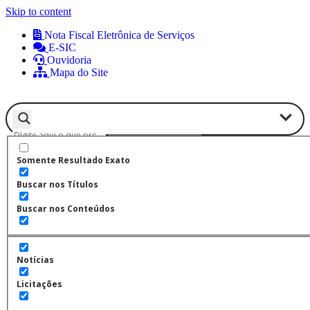
Skip to content
Nota Fiscal Eletrônica de Serviços
E-SIC
Ouvidoria
Mapa do Site
Menu
Somente Resultado Exato
ÚLTIMAS NOTÍCIAS
Buscar nos Títulos
14:40
EDITAL DE DESCLASSIFICAÇÃO , ELIMINAÇÃO POR
Buscar nos Conteúdos
NÃO COMPARECIMENTO
14:39
EDITAL DE CONVOCAÇÃO PARA REALIZAÇÃO DE
EXAME MÉDICO
Notícias
16:47
VII EDITAL DE DESCLASSIFICAÇÃO DO CONCURSO
Licitações
PÚBLICO
16:48