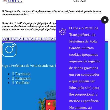
695 KB
EDITAL
O Campo de Documentos Complementares / Contratos só ficará visível quando houver
documentos anexados.
O arquivo
“.xml”
de proposta foi projetado para ser executado somente no programa de
propostas eletrônicas, e deve ser feito o download diretamente na máquina do usuário, o
O site e o Portal da
mesmo pode ser encontrado na página principal de licitações.
Transparência da
VOLTAR À LISTA DE LICITAÇÕES
Prefeitura de Volta
Grande utilizam
cookies (pequenos
arquivos de registro
Siga a Prefeitura de Volta Grande nas Redes Sociais
de dados gravados
Facebook
em seu computador
Instagram
e que podem ser
YouTube
lidos pelo site) para
lhe proporcionar a
melhor experiência.
No entanto, ao