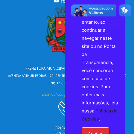
YouTube
melhor
experiência. No
entanto, ao
continuar a
navegar neste
site ou no Porta
da
Transparência,
PREFEITURA MUNICIPAL DE VOLTA GRANDE | MG
você concorda
AVENIDA ARTHUR PEDRAS, 120, CENTRO - CEP 36720-000 - VOLTA GRANDE – MG
com o uso de
CNPJ 17.710.690/0001-75
cookies. Para
Desenvolvido por CONSULPLUS
obter mais
informações, leia
nossa
Política de
Cookies
.
(32) 3463-1101
Aceitar
(32) 3463-1424