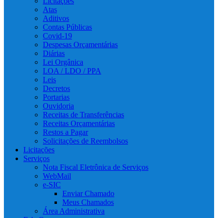
Licitações
Atas
Aditivos
Contas Públicas
Covid-19
Despesas Orçamentárias
Diárias
Lei Orgânica
LOA / LDO / PPA
Leis
Decretos
Portarias
Ouvidoria
Receitas de Transferências
Receitas Orçamentárias
Restos a Pagar
Solicitações de Reembolsos
Licitações
Serviços
Nota Fiscal Eletrônica de Serviços
WebMail
e-SIC
Enviar Chamado
Meus Chamados
Área Administrativa