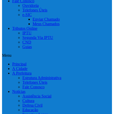
Fale Conosco
Ouvidoria
Telefones Úteis
e-SIC
Enviar Chamado
Meus Chamados
Tributos Online
IPTU
Segunda Via IPTU
CND
Guias
Menu
Principal
A Cidade
A Prefeitura
Estrutura Administrativa
Telefones Úteis
Fale Conosco
Notícias
Assistência Social
Cultura
Defesa Civil
Educação