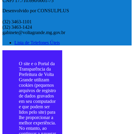
CNPJ 17.710.690/0001-75
Desenvolvido por CONSULPLUS
(32) 3463-1101
(32) 3463-1424
gabinete@voltagrande.mg.gov.br
Lista de Telefones Úteis
O site e o Portal da
Transparência da
Prefeitura de Volta
Grande utilizam
cookies (pequenos
arquivos de registro
de dados gravados
em seu computador
e que podem ser
lidos pelo site) para
lhe proporcionar a
melhor experiência.
No entanto, ao
continuar a navegar