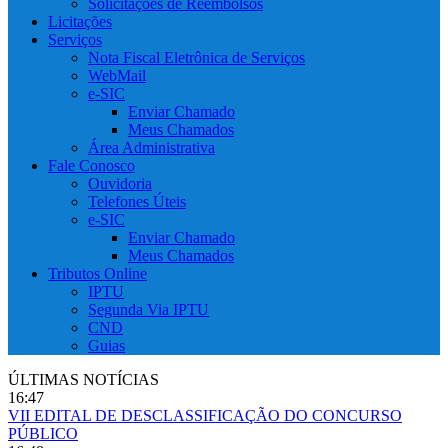
Solicitações de Reembolsos
Licitações
Serviços
Nota Fiscal Eletrônica de Serviços
WebMail
e-SIC
Enviar Chamado
Meus Chamados
Área Administrativa
Fale Conosco
Ouvidoria
Telefones Úteis
e-SIC
Enviar Chamado
Meus Chamados
Tributos Online
IPTU
Segunda Via IPTU
CND
Guias
ÚLTIMAS NOTÍCIAS
16:47
VII EDITAL DE DESCLASSIFICAÇÃO DO CONCURSO
PÚBLICO