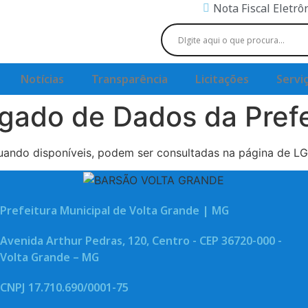
Nota Fiscal Eletrô
Notícias
Transparência
Licitações
Servi
gado de Dados da Prefe
ndo disponíveis, podem ser consultadas na página de LGPD
Prefeitura Municipal de Volta Grande | MG
Avenida Arthur Pedras, 120, Centro - CEP 36720-000 -
Volta Grande – MG
CNPJ 17.710.690/0001-75