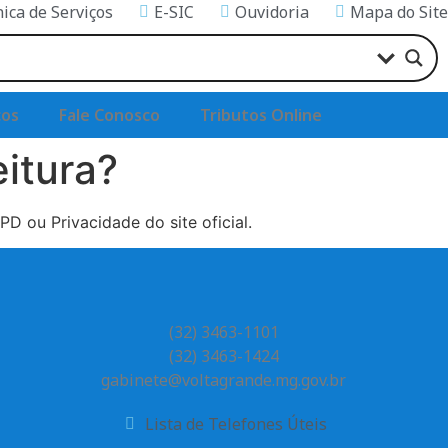
nica de Serviços
E-SIC
Ouvidoria
Mapa do Site
ços
Fale Conosco
Tributos Online
itura?
 ou Privacidade do site oficial.
(32) 3463-1101
(32) 3463-1424
gabinete@voltagrande.mg.gov.br
Lista de Telefones Úteis