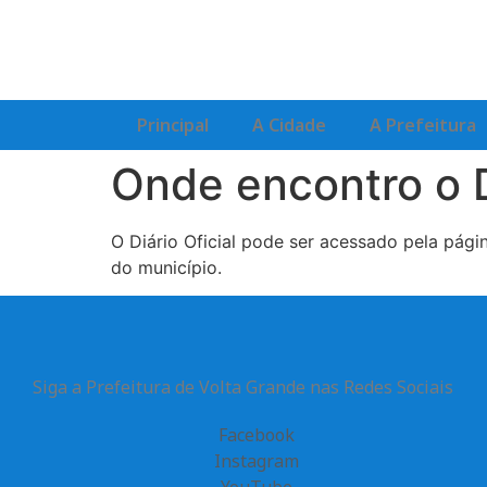
Principal
A Cidade
A Prefeitura
Onde encontro o D
O Diário Oficial pode ser acessado pela página
do município.
Siga a Prefeitura de Volta Grande nas Redes Sociais
Facebook
Instagram