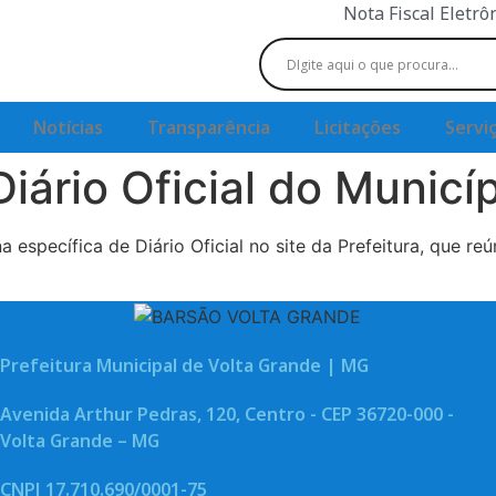
Nota Fiscal Eletrô
Notícias
Transparência
Licitações
Servi
iário Oficial do Municí
 específica de Diário Oficial no site da Prefeitura, que re
Prefeitura Municipal de Volta Grande | MG
Avenida Arthur Pedras, 120, Centro - CEP 36720-000 -
Volta Grande – MG
CNPJ 17.710.690/0001-75