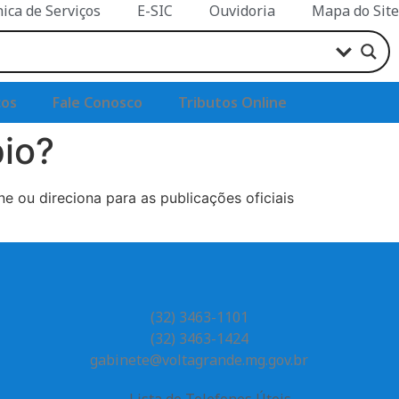
nica de Serviços
E-SIC
Ouvidoria
Mapa do Site
ços
Fale Conosco
Tributos Online
pio?
úne ou direciona para as publicações oficiais
(32) 3463-1101
(32) 3463-1424
gabinete@voltagrande.mg.gov.br