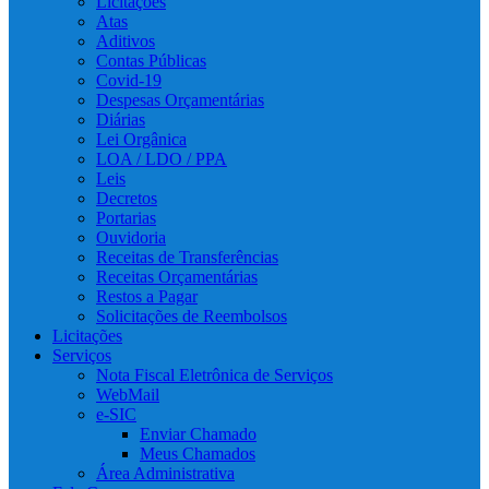
Licitações
Atas
Aditivos
Contas Públicas
Covid-19
Despesas Orçamentárias
Diárias
Lei Orgânica
LOA / LDO / PPA
Leis
Decretos
Portarias
Ouvidoria
Receitas de Transferências
Receitas Orçamentárias
Restos a Pagar
Solicitações de Reembolsos
Licitações
Serviços
Nota Fiscal Eletrônica de Serviços
WebMail
e-SIC
Enviar Chamado
Meus Chamados
Área Administrativa