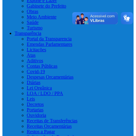
Esporte e Lazer
Gabinete do Prefeito
Obras
Meio Ambiente
Saúde
Turismo
Transparência
Portal da Transparencia
Emendas Parlamentares
Licitações
Atas
Aditivos
Contas Públicas
Covid-19
Despesas Orçamentárias
Diárias
Lei Orgânica
LOA / LDO / PPA
Leis
Decretos
Portarias
Ouvidoria
Receitas de Transferências
Receitas Orçamentárias
Restos a Pagar