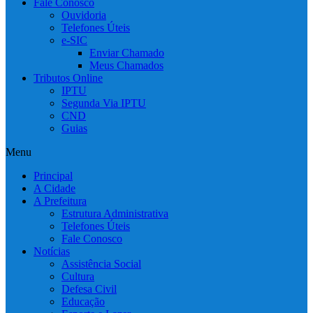
Fale Conosco
Ouvidoria
Telefones Úteis
e-SIC
Enviar Chamado
Meus Chamados
Tributos Online
IPTU
Segunda Via IPTU
CND
Guias
Menu
Principal
A Cidade
A Prefeitura
Estrutura Administrativa
Telefones Úteis
Fale Conosco
Notícias
Assistência Social
Cultura
Defesa Civil
Educação