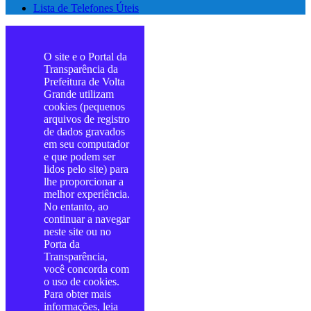
Lista de Telefones Úteis
O site e o Portal da
Transparência da
Prefeitura de Volta
Grande utilizam
cookies (pequenos
arquivos de registro
de dados gravados
em seu computador
e que podem ser
lidos pelo site) para
lhe proporcionar a
melhor experiência.
No entanto, ao
continuar a navegar
neste site ou no
Porta da
Transparência,
você concorda com
o uso de cookies.
Para obter mais
informações, leia