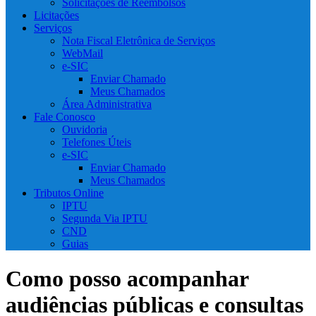
Solicitações de Reembolsos
Licitações
Serviços
Nota Fiscal Eletrônica de Serviços
WebMail
e-SIC
Enviar Chamado
Meus Chamados
Área Administrativa
Fale Conosco
Ouvidoria
Telefones Úteis
e-SIC
Enviar Chamado
Meus Chamados
Tributos Online
IPTU
Segunda Via IPTU
CND
Guias
Como posso acompanhar
audiências públicas e consultas