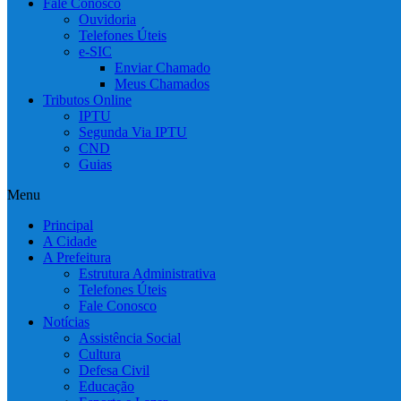
Fale Conosco
Ouvidoria
Telefones Úteis
e-SIC
Enviar Chamado
Meus Chamados
Tributos Online
IPTU
Segunda Via IPTU
CND
Guias
Menu
Principal
A Cidade
A Prefeitura
Estrutura Administrativa
Telefones Úteis
Fale Conosco
Notícias
Assistência Social
Cultura
Defesa Civil
Educação