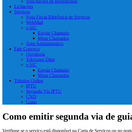
Solicitações de Reembolsos
Licitações
Serviços
Nota Fiscal Eletrônica de Serviços
WebMail
e-SIC
Enviar Chamado
Meus Chamados
Área Administrativa
Fale Conosco
Ouvidoria
Telefones Úteis
e-SIC
Enviar Chamado
Meus Chamados
Tributos Online
IPTU
Segunda Via IPTU
CND
Guias
Como emitir segunda via de gui
Verifique se o serviço está disponível na Carta de Serviços ou no por