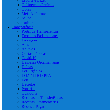
Esporte e Lazer
Gabinete do Prefeito
Obras
Meio Ambiente
Saúde
Turismo
Transparência
Portal da Transparencia
Emendas Parlamentares
Licitações
Atas
Aditivos
Contas Públicas
Covid-19
Despesas Orçamentárias
Diárias
Lei Orgânica
LOA / LDO / PPA
Leis
Decretos
Portarias
Ouvidoria
Receitas de Transferências
Receitas Orçamentárias
Restos a Pagar