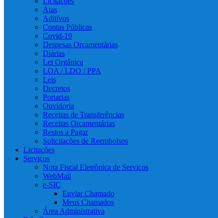
Licitações
Atas
Aditivos
Contas Públicas
Covid-19
Despesas Orçamentárias
Diárias
Lei Orgânica
LOA / LDO / PPA
Leis
Decretos
Portarias
Ouvidoria
Receitas de Transferências
Receitas Orçamentárias
Restos a Pagar
Solicitações de Reembolsos
Licitações
Serviços
Nota Fiscal Eletrônica de Serviços
WebMail
e-SIC
Enviar Chamado
Meus Chamados
Área Administrativa