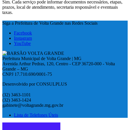
Sim. Cada serviço pode informar documentos necessários, etapas,
prazos, local de atendimento, secretaria responsável e eventuais
taxas.
Siga a Prefeitura de Volta Grande nas Redes Sociais
Facebook
Instagram
YouTube
Prefeitura Municipal de Volta Grande | MG
Avenida Arthur Pedras, 120, Centro - CEP 36720-000 - Volta
Grande – MG
CNPJ 17.710.690/0001-75
Desenvolvido por CONSULPLUS
(32) 3463-1101
(32) 3463-1424
gabinete@voltagrande.mg.gov.br
Lista de Telefones Úteis