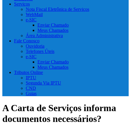
Serviços
Nota Fiscal Eletrônica de Serviços
WebMail
e-SIC
Enviar Chamado
Meus Chamados
Área Administrativa
Fale Conosco
Ouvidoria
Telefones Úteis
e-SIC
Enviar Chamado
Meus Chamados
Tributos Online
IPTU
Segunda Via IPTU
CND
Guias
A Carta de Serviços informa
documentos necessários?