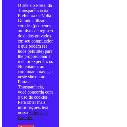
O site e o Portal da
Transparência da
Prefeitura de Volta
Grande utilizam
cookies (pequenos
arquivos de registro
de dados gravados
em seu computador
e que podem ser
lidos pelo site) para
lhe proporcionar a
melhor experiência.
No entanto, ao
continuar a navegar
neste site ou no
Porta da
Transparência,
você concorda com
o uso de cookies.
Para obter mais
informações, leia
nossa
Política de
Cookies
.