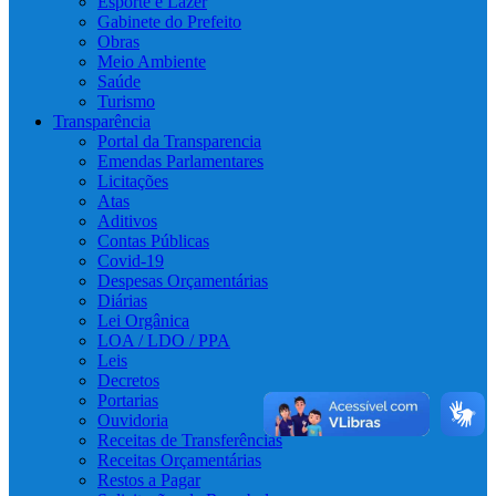
Esporte e Lazer
Gabinete do Prefeito
Obras
Meio Ambiente
Saúde
Turismo
Transparência
Portal da Transparencia
Emendas Parlamentares
Licitações
Atas
Aditivos
Contas Públicas
Covid-19
Despesas Orçamentárias
Diárias
Lei Orgânica
LOA / LDO / PPA
Leis
Decretos
Portarias
Ouvidoria
Receitas de Transferências
Receitas Orçamentárias
Restos a Pagar