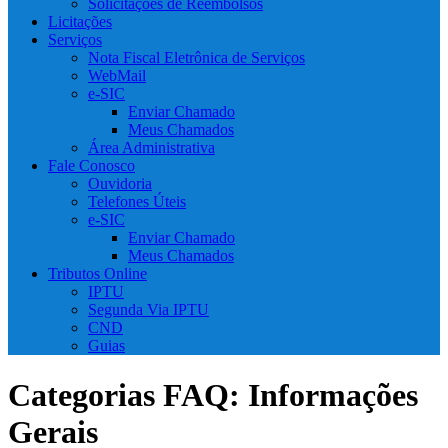
Solicitações de Reembolsos
Licitações
Serviços
Nota Fiscal Eletrônica de Serviços
WebMail
e-SIC
Enviar Chamado
Meus Chamados
Área Administrativa
Fale Conosco
Ouvidoria
Telefones Úteis
e-SIC
Enviar Chamado
Meus Chamados
Tributos Online
IPTU
Segunda Via IPTU
CND
Guias
Categorias FAQ:
Informações
Gerais