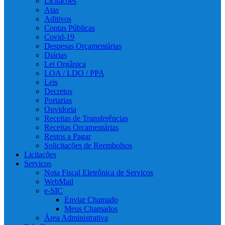
Licitações
Atas
Aditivos
Contas Públicas
Covid-19
Despesas Orçamentárias
Diárias
Lei Orgânica
LOA / LDO / PPA
Leis
Decretos
Portarias
Ouvidoria
Receitas de Transferências
Receitas Orçamentárias
Restos a Pagar
Solicitações de Reembolsos
Licitações
Serviços
Nota Fiscal Eletrônica de Serviços
WebMail
e-SIC
Enviar Chamado
Meus Chamados
Área Administrativa