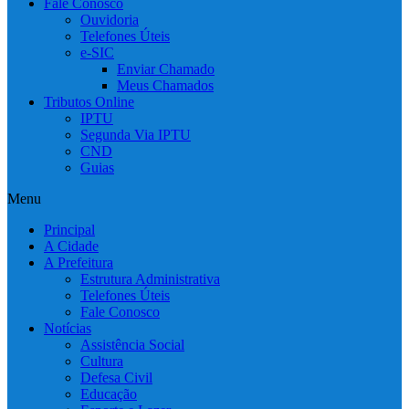
Fale Conosco
Ouvidoria
Telefones Úteis
e-SIC
Enviar Chamado
Meus Chamados
Tributos Online
IPTU
Segunda Via IPTU
CND
Guias
Menu
Principal
A Cidade
A Prefeitura
Estrutura Administrativa
Telefones Úteis
Fale Conosco
Notícias
Assistência Social
Cultura
Defesa Civil
Educação