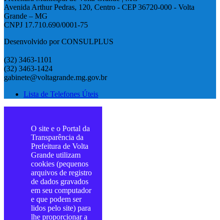
Avenida Arthur Pedras, 120, Centro - CEP 36720-000 - Volta
Grande – MG
CNPJ 17.710.690/0001-75
Desenvolvido por CONSULPLUS
(32) 3463-1101
(32) 3463-1424
gabinete@voltagrande.mg.gov.br
Lista de Telefones Úteis
O site e o Portal da
Transparência da
Prefeitura de Volta
Grande utilizam
cookies (pequenos
arquivos de registro
de dados gravados
em seu computador
e que podem ser
lidos pelo site) para
lhe proporcionar a